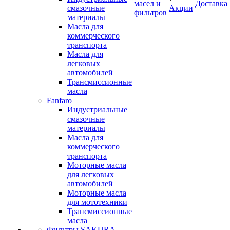
масел и
Доставка
смазочные
Акции
фильтров
материалы
Масла для
коммерческого
транспорта
Масла для
легковых
автомобилей
Трансмиссионные
масла
Fanfaro
Индустриальные
смазочные
материалы
Масла для
коммерческого
транспорта
Моторные масла
для легковых
автомобилей
Моторные масла
для мототехники
Трансмиссионные
масла
Фильтры SAKURA