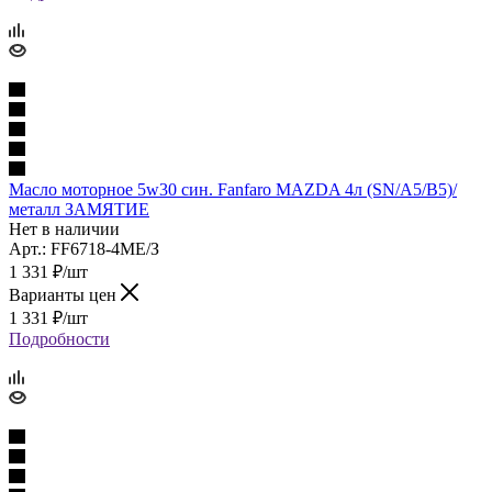
Масло моторное 5w30 син. Fanfaro MAZDA 4л (SN/A5/B5)/
металл ЗАМЯТИЕ
Нет в наличии
Арт.: FF6718-4ME/З
1 331
₽
/шт
Варианты цен
1 331
₽
/шт
Подробности