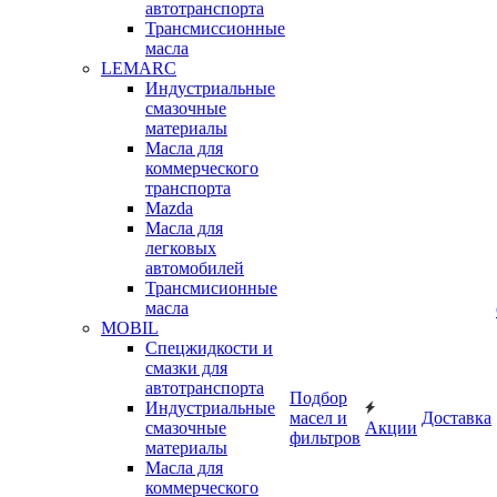
автотранспорта
Трансмиссионные
масла
LEMARC
Индустриальные
смазочные
материалы
Масла для
коммерческого
транспорта
Mazda
Масла для
легковых
автомобилей
Трансмисионные
масла
MOBIL
Cпецжидкости и
смазки для
автотранспорта
Подбор
Индустриальные
масел и
Доставка
смазочные
Акции
фильтров
материалы
Масла для
коммерческого