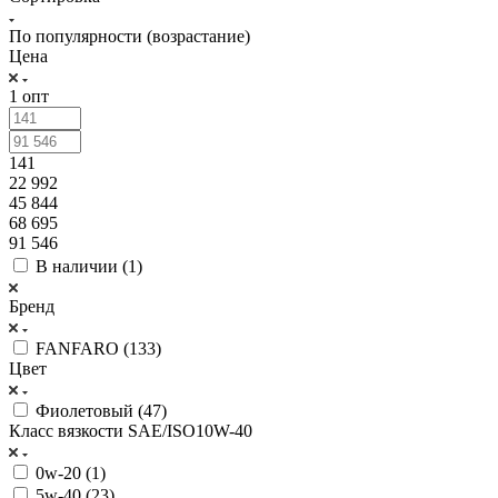
По популярности (возрастание)
Цена
1 опт
141
22 992
45 844
68 695
91 546
В наличии (
1
)
Бренд
FANFARO (
133
)
Цвет
Фиолетовый (
47
)
Класс вязкости SAE/ISO10W-40
0w-20 (
1
)
5w-40 (
23
)