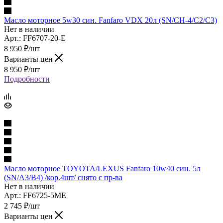
Масло моторное 5w30 син. Fanfaro VDX 20л (SN/CH-4/C2/C3)
Нет в наличии
Арт.: FF6707-20-E
8 950
₽
/шт
Варианты цен
8 950
₽
/шт
Подробности
Масло моторное TOYOTA/LEXUS Fanfaro 10w40 син. 5л
(SN/A3/B4) /кор.4шт/ снято с пр-ва
Нет в наличии
Арт.: FF6725-5ME
2 745
₽
/шт
Варианты цен