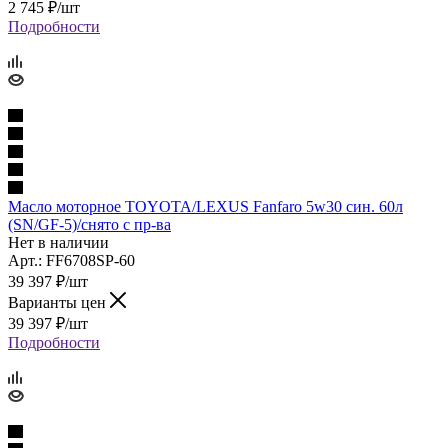
2 745
₽
/шт
Подробности
Масло моторное TOYOTA/LEXUS Fanfaro 5w30 син. 60л
(SN/GF-5)/снято с пр-ва
Нет в наличии
Арт.: FF6708SP-60
39 397
₽
/шт
Варианты цен
39 397
₽
/шт
Подробности