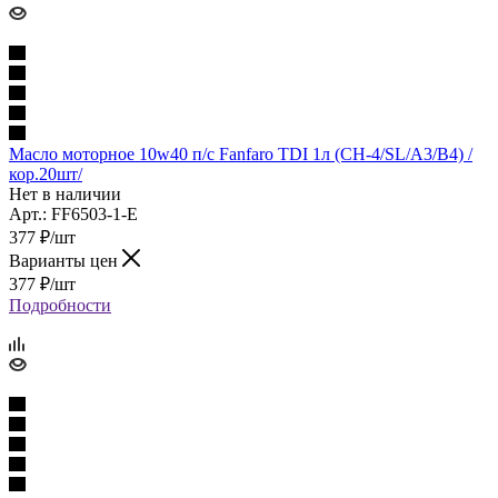
Масло моторное 10w40 п/с Fanfaro TDI 1л (CH-4/SL/A3/B4) /
кор.20шт/
Нет в наличии
Арт.: FF6503-1-E
377
₽
/шт
Варианты цен
377
₽
/шт
Подробности