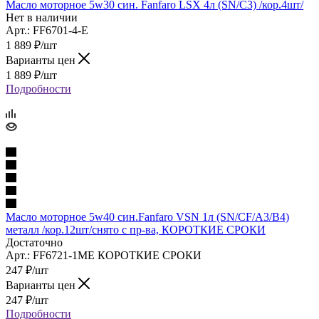
Масло моторное 5w30 син. Fanfaro LSX 4л (SN/C3) /кор.4шт/
Нет в наличии
Арт.: FF6701-4-E
1 889
₽
/шт
Варианты цен
1 889
₽
/шт
Подробности
Масло моторное 5w40 син.Fanfaro VSN 1л (SN/CF/A3/B4)
металл /кор.12шт/снято с пр-ва, КОРОТКИЕ СРОКИ
Достаточно
Арт.: FF6721-1ME КОРОТКИЕ СРОКИ
247
₽
/шт
Варианты цен
247
₽
/шт
Подробности