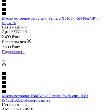
Масло моторное 0w30 син. Fanfaro XTR 5л (SN Plus/SP) /
кор.4шт/
Нет в наличии
Арт.: FF6726-5
2 499
₽
/шт
Варианты цен
2 499
₽
/шт
Подробности
Масло моторное Ford Volvo Fanfaro 5w30 син. 208л
(SN/CF/A5/B5)/снято с пр-ва
Нет в наличии
Арт.: FF6716SP-DR