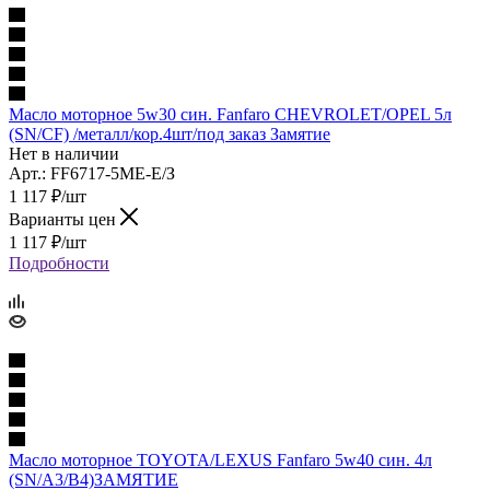
Масло моторное 5w30 син. Fanfaro CHEVROLET/OPEL 5л
(SN/CF) /металл/кор.4шт/под заказ Замятие
Нет в наличии
Арт.: FF6717-5ME-E/З
1 117
₽
/шт
Варианты цен
1 117
₽
/шт
Подробности
Масло моторное TOYOTA/LEXUS Fanfaro 5w40 син. 4л
(SN/A3/B4)ЗАМЯТИЕ