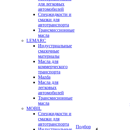
для легковых
автомобилей
Спецжидкости и
смазки для
автотранспорта
Трансмиссионные
масла
LEMARC
Индустриальные
смазочные
материалы
Масла для
коммерческого
транспорта
Mazda
Масла для
легковых
автомобилей
Трансмисионные
масла
MOBIL
Cпецжидкости и
смазки для
автотранспорта
Подбор
Индустриальные