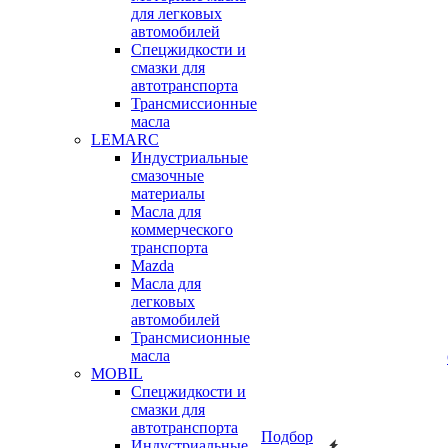
для легковых
автомобилей
Спецжидкости и
смазки для
автотранспорта
Трансмиссионные
масла
LEMARC
Индустриальные
смазочные
материалы
Масла для
коммерческого
транспорта
Mazda
Масла для
легковых
автомобилей
Трансмисионные
масла
MOBIL
Cпецжидкости и
смазки для
автотранспорта
Подбор
Индустриальные