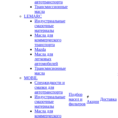
автотранспорта
Трансмиссионные
масла
LEMARC
Индустриальные
смазочные
материалы
Масла для
коммерческого
транспорта
Mazda
Масла для
легковых
автомобилей
Трансмисионные
масла
MOBIL
Cпецжидкости и
смазки для
автотранспорта
Подбор
Индустриальные
масел и
Доставка
смазочные
Акции
фильтров
материалы
Масла для
коммерческого