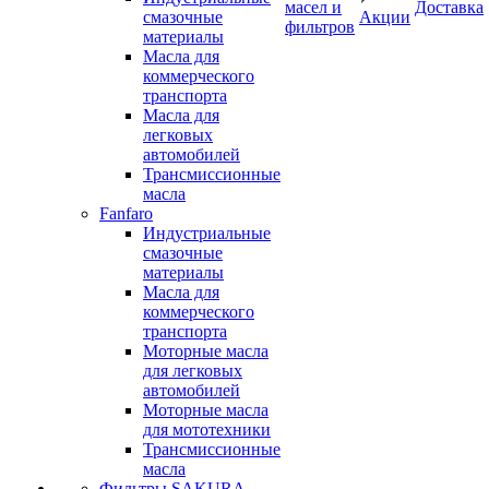
масел и
Доставка
смазочные
Акции
фильтров
материалы
Масла для
коммерческого
транспорта
Масла для
легковых
автомобилей
Трансмиссионные
масла
Fanfaro
Индустриальные
смазочные
материалы
Масла для
коммерческого
транспорта
Моторные масла
для легковых
автомобилей
Моторные масла
для мототехники
Трансмиссионные
масла
Фильтры SAKURA