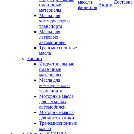
масел и
Доставка
смазочные
Акции
фильтров
материалы
Масла для
коммерческого
транспорта
Масла для
легковых
автомобилей
Трансмиссионные
масла
Fanfaro
Индустриальные
смазочные
материалы
Масла для
коммерческого
транспорта
Моторные масла
для легковых
автомобилей
Моторные масла
для мототехники
Трансмиссионные
масла
Фильтры SAKURA