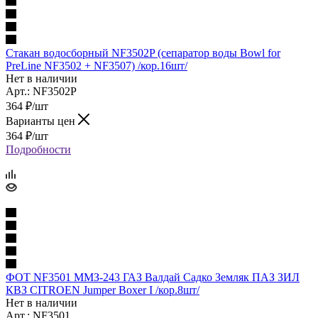
Стакан водосборный NF3502P (сепаратор воды Bowl for
PreLine NF3502 + NF3507) /кор.16шт/
Нет в наличии
Арт.: NF3502P
364
₽
/шт
Варианты цен
364
₽
/шт
Подробности
ФОТ NF3501 ММЗ-243 ГАЗ Валдай Садко Земляк ПАЗ ЗИЛ
КВЗ CITROEN Jumper Boxer I /кор.8шт/
Нет в наличии
Арт.: NF3501