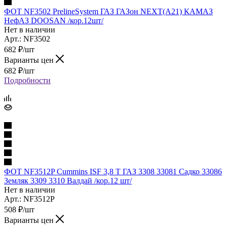
ФОТ NF3502 PrelineSystem ГАЗ ГАЗон NEXT(A21) КАМАЗ
НефАЗ DOOSAN /кор.12шт/
Нет в наличии
Арт.: NF3502
682
₽
/шт
Варианты цен
682
₽
/шт
Подробности
ФОТ NF3512P Cummins ISF 3,8 T ГАЗ 3308 33081 Садко 33086
Земляк 3309 3310 Валдай /кор.12 шт/
Нет в наличии
Арт.: NF3512P
508
₽
/шт
Варианты цен