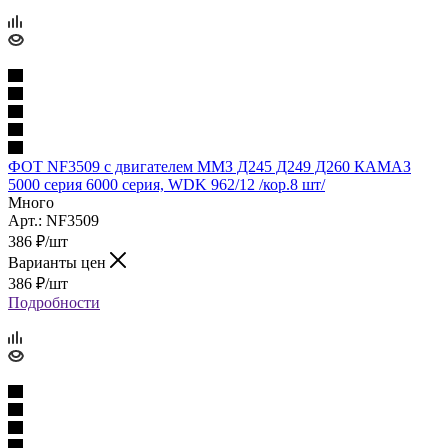
ФОТ NF3509 с двигателем ММЗ Д245 Д249 Д260 КАМАЗ
5000 серия 6000 серия, WDK 962/12 /кор.8 шт/
Много
Арт.: NF3509
386
₽
/шт
Варианты цен
386
₽
/шт
Подробности