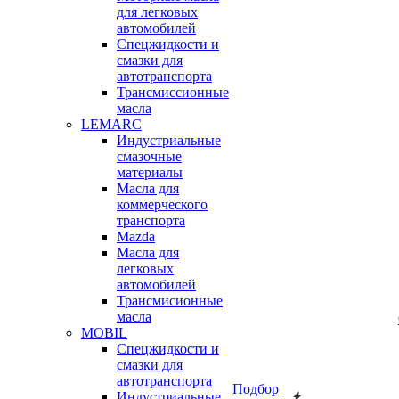
для легковых
автомобилей
Спецжидкости и
смазки для
автотранспорта
Трансмиссионные
масла
LEMARC
Индустриальные
смазочные
материалы
Масла для
коммерческого
транспорта
Mazda
Масла для
легковых
автомобилей
Трансмисионные
масла
MOBIL
Cпецжидкости и
смазки для
автотранспорта
Подбор
Индустриальные