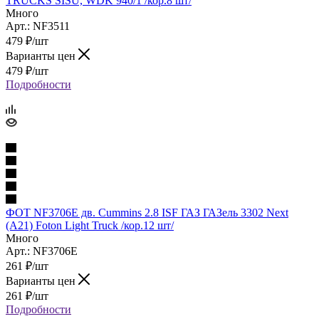
TRUCKS SISU, WDK 940/1 /кор.8 шт/
Много
Арт.: NF3511
479
₽
/шт
Варианты цен
479
₽
/шт
Подробности
ФОТ NF3706E дв. Cummins 2.8 ISF ГАЗ ГАЗель 3302 Next
(A21) Foton Light Truck /кор.12 шт/
Много
Арт.: NF3706E
261
₽
/шт
Варианты цен
261
₽
/шт
Подробности