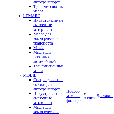
автотранспорта
Трансмиссионные
масла
LEMARC
Индустриальные
смазочные
материалы
Масла для
коммерческого
транспорта
Mazda
Масла для
легковых
автомобилей
Трансмисионные
масла
MOBIL
Cпецжидкости и
смазки для
автотранспорта
Подбор
Индустриальные
масел и
Доставка
смазочные
Акции
фильтров
материалы
Масла для
коммерческого