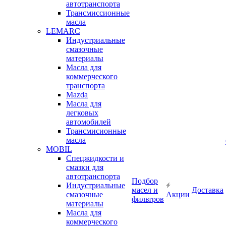
автотранспорта
Трансмиссионные
масла
LEMARC
Индустриальные
смазочные
материалы
Масла для
коммерческого
транспорта
Mazda
Масла для
легковых
автомобилей
Трансмисионные
масла
MOBIL
Cпецжидкости и
смазки для
автотранспорта
Подбор
Индустриальные
масел и
Доставка
смазочные
Акции
фильтров
материалы
Масла для
коммерческого