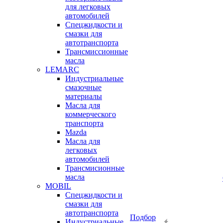
для легковых
автомобилей
Спецжидкости и
смазки для
автотранспорта
Трансмиссионные
масла
LEMARC
Индустриальные
смазочные
материалы
Масла для
коммерческого
транспорта
Mazda
Масла для
легковых
автомобилей
Трансмисионные
масла
MOBIL
Cпецжидкости и
смазки для
автотранспорта
Подбор
Индустриальные