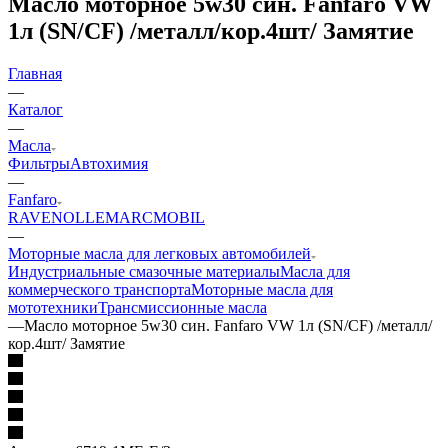
Масло моторное 5w30 син. Fanfaro VW
1л (SN/CF) /металл/кор.4шт/ Замятие
Главная
—
Каталог
—
Масла
Фильтры
Автохимия
—
Fanfaro
RAVENOL
LEMARC
MOBIL
—
Моторные масла для легковых автомобилей
Индустриальные смазочные материалы
Масла для
коммерческого транспорта
Моторные масла для
мототехники
Трансмиссионные масла
—
Масло моторное 5w30 син. Fanfaro VW 1л (SN/CF) /металл/
кор.4шт/ Замятие