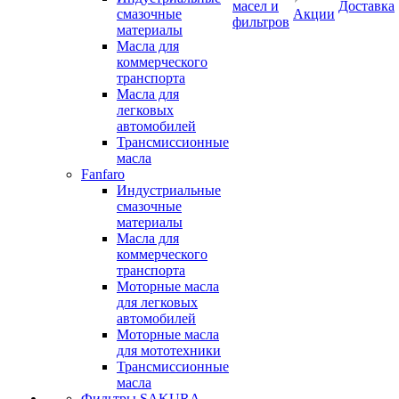
масел и
Доставка
смазочные
Акции
фильтров
материалы
Масла для
коммерческого
транспорта
Масла для
легковых
автомобилей
Трансмиссионные
масла
Fanfaro
Индустриальные
смазочные
материалы
Масла для
коммерческого
транспорта
Моторные масла
для легковых
автомобилей
Моторные масла
для мототехники
Трансмиссионные
масла
Фильтры SAKURA