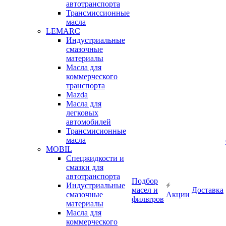
автотранспорта
Трансмиссионные
масла
LEMARC
Индустриальные
смазочные
материалы
Масла для
коммерческого
транспорта
Mazda
Масла для
легковых
автомобилей
Трансмисионные
масла
MOBIL
Cпецжидкости и
смазки для
автотранспорта
Подбор
Индустриальные
масел и
Доставка
смазочные
Акции
фильтров
материалы
Масла для
коммерческого