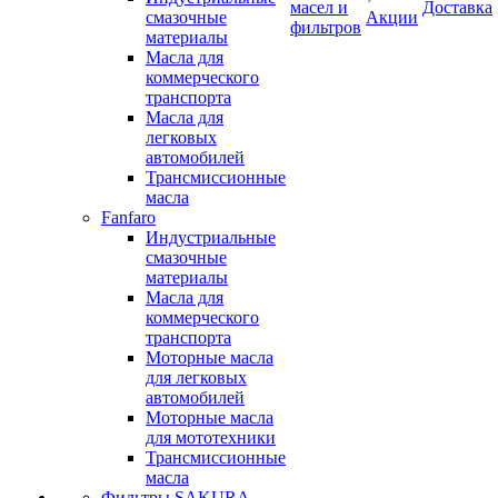
масел и
Доставка
смазочные
Акции
фильтров
материалы
Масла для
коммерческого
транспорта
Масла для
легковых
автомобилей
Трансмиссионные
масла
Fanfaro
Индустриальные
смазочные
материалы
Масла для
коммерческого
транспорта
Моторные масла
для легковых
автомобилей
Моторные масла
для мототехники
Трансмиссионные
масла
Фильтры SAKURA