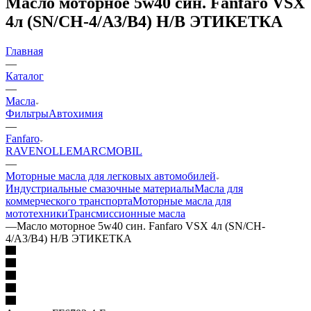
Масло моторное 5w40 син. Fanfaro VSX
4л (SN/CH-4/A3/B4) Н/В ЭТИКЕТКА
Главная
—
Каталог
—
Масла
Фильтры
Автохимия
—
Fanfaro
RAVENOL
LEMARC
MOBIL
—
Моторные масла для легковых автомобилей
Индустриальные смазочные материалы
Масла для
коммерческого транспорта
Моторные масла для
мототехники
Трансмиссионные масла
—
Масло моторное 5w40 син. Fanfaro VSX 4л (SN/CH-
4/A3/B4) Н/В ЭТИКЕТКА