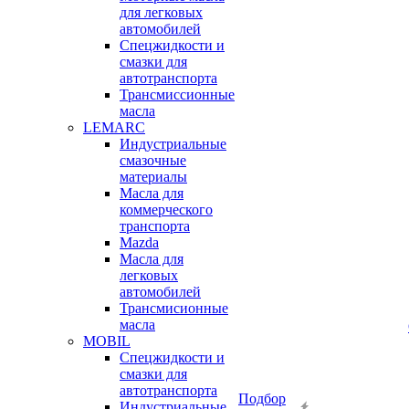
для легковых
автомобилей
Спецжидкости и
смазки для
автотранспорта
Трансмиссионные
масла
LEMARC
Индустриальные
смазочные
материалы
Масла для
коммерческого
транспорта
Mazda
Масла для
легковых
автомобилей
Трансмисионные
масла
MOBIL
Cпецжидкости и
смазки для
автотранспорта
Подбор
Индустриальные