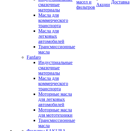
масел и
Доставка
смазочные
Акции
фильтров
материалы
Масла для
коммерческого
транспорта
Масла для
легковых
автомобилей
Трансмиссионные
масла
Fanfaro
Индустриальные
смазочные
материалы
Масла для
коммерческого
транспорта
Моторные масла
для легковых
автомобилей
Моторные масла
для мототехники
Трансмиссионные
масла
Фильтры SAKURA