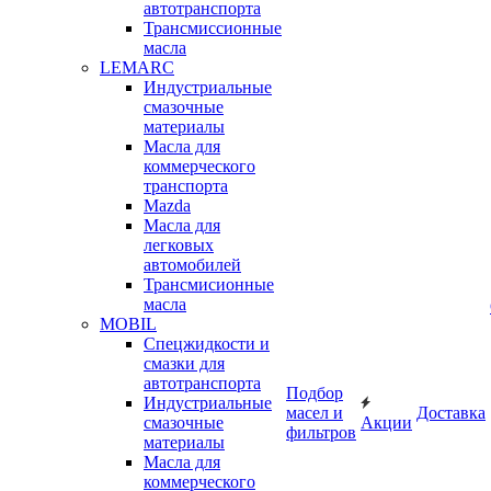
автотранспорта
Трансмиссионные
масла
LEMARC
Индустриальные
смазочные
материалы
Масла для
коммерческого
транспорта
Mazda
Масла для
легковых
автомобилей
Трансмисионные
масла
MOBIL
Cпецжидкости и
смазки для
автотранспорта
Подбор
Индустриальные
масел и
Доставка
смазочные
Акции
фильтров
материалы
Масла для
коммерческого