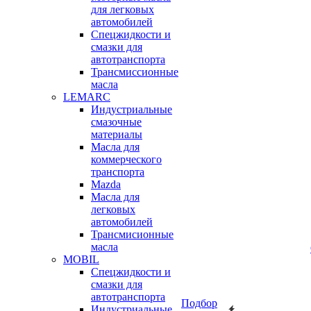
для легковых
автомобилей
Спецжидкости и
смазки для
автотранспорта
Трансмиссионные
масла
LEMARC
Индустриальные
смазочные
материалы
Масла для
коммерческого
транспорта
Mazda
Масла для
легковых
автомобилей
Трансмисионные
масла
MOBIL
Cпецжидкости и
смазки для
автотранспорта
Подбор
Индустриальные