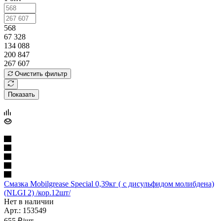
568
67 328
134 088
200 847
267 607
Очистить фильтр
Показать
Смазка Mobilgrease Special 0,39кг ( с дисульфидом молибдена)
(NLGI 2) /кор.12шт/
Нет в наличии
Арт.: 153549
655
₽
/шт