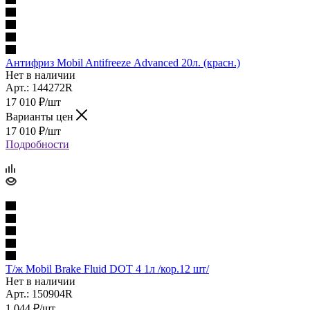
Антифриз Mobil Antifreezе Advanced 20л. (красн.)
Нет в наличии
Арт.: 144272R
17 010
₽
/шт
Варианты цен
17 010
₽
/шт
Подробности
Т/ж Mobil Brake Fluid DOT 4 1л /кор.12 шт/
Нет в наличии
Арт.: 150904R
1 044
₽
/шт