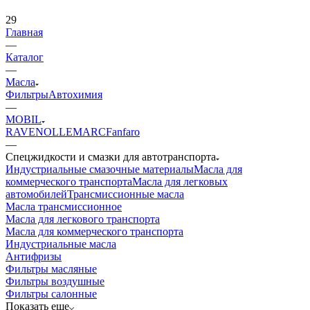
29
Главная
—
Каталог
—
Масла
Фильтры
Автохимия
—
MOBIL
RAVENOL
LEMARC
Fanfaro
—
Cпецжидкости и смазки для автотранспорта
Индустриальные смазочные материалы
Масла для
коммерческого транспорта
Масла для легковых
автомобилей
Трансмиссионные масла
Масла трансмиссионное
Масла для легкового транспорта
Масла для коммерческого транспорта
Индустриальные масла
Антифризы
Фильтры масляные
Фильтры воздушные
Фильтры салонные
Показать еще