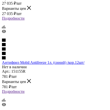
27 035
₽
/шт
Варианты цен
27 035
₽
/шт
Подробности
Антифриз Mobil Antifreezе 1л. (синий) /кор.12шт/
Нет в наличии
Арт.: 151155R
781
₽
/шт
Варианты цен
781
₽
/шт
Подробности