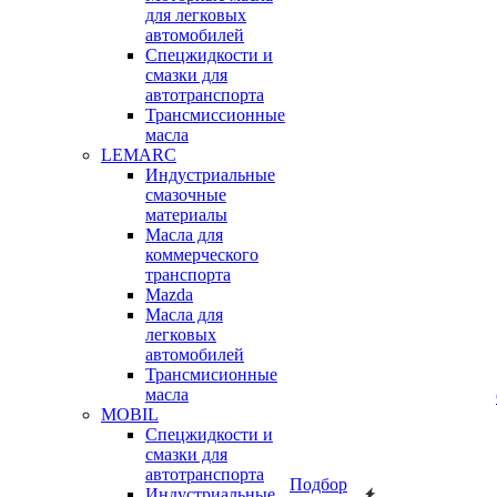
для легковых
автомобилей
Спецжидкости и
смазки для
автотранспорта
Трансмиссионные
масла
LEMARC
Индустриальные
смазочные
материалы
Масла для
коммерческого
транспорта
Mazda
Масла для
легковых
автомобилей
Трансмисионные
масла
MOBIL
Cпецжидкости и
смазки для
автотранспорта
Подбор
Индустриальные