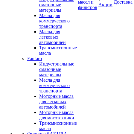
масел и
Доставка
смазочные
Акции
фильтров
материалы
Масла для
коммерческого
транспорта
Масла для
легковых
автомобилей
Трансмиссионные
масла
Fanfaro
Индустриальные
смазочные
материалы
Масла для
коммерческого
транспорта
Моторные масла
для легковых
автомобилей
Моторные масла
для мототехники
Трансмиссионные
масла
Фильтры SAKURA