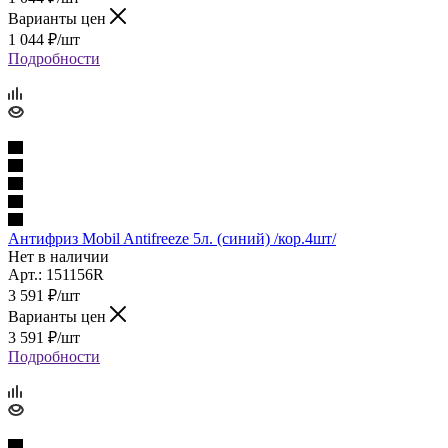
Варианты цен
1 044
₽
/шт
Подробности
Антифриз Mobil Antifreezе 5л. (синий) /кор.4шт/
Нет в наличии
Арт.: 151156R
3 591
₽
/шт
Варианты цен
3 591
₽
/шт
Подробности