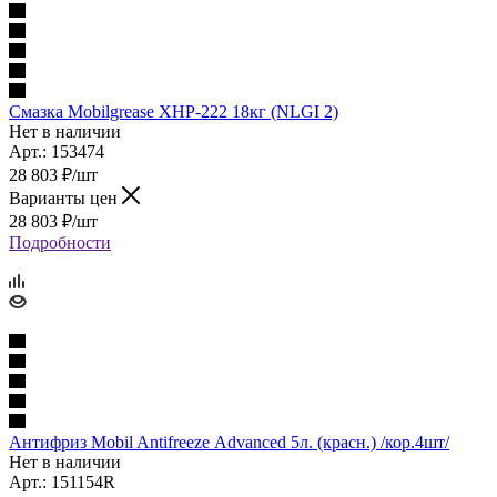
Смазка Mobilgrease ХHP-222 18кг (NLGI 2)
Нет в наличии
Арт.: 153474
28 803
₽
/шт
Варианты цен
28 803
₽
/шт
Подробности
Антифриз Mobil Antifreezе Advanced 5л. (красн.) /кор.4шт/
Нет в наличии
Арт.: 151154R