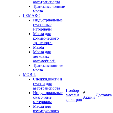
автотранспорта
Трансмиссионные
масла
LEMARC
Индустриальные
смазочные
материалы
Масла для
коммерческого
транспорта
Mazda
Масла для
легковых
автомобилей
Трансмисионные
масла
MOBIL
Cпецжидкости и
смазки для
автотранспорта
Подбор
Индустриальные
масел и
Доставка
смазочные
Акции
фильтров
материалы
Масла для
коммерческого