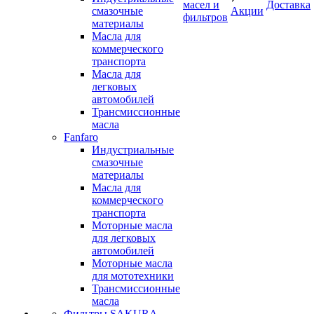
масел и
Доставка
смазочные
Акции
фильтров
материалы
Масла для
коммерческого
транспорта
Масла для
легковых
автомобилей
Трансмиссионные
масла
Fanfaro
Индустриальные
смазочные
материалы
Масла для
коммерческого
транспорта
Моторные масла
для легковых
автомобилей
Моторные масла
для мототехники
Трансмиссионные
масла
Фильтры SAKURA