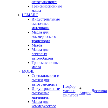
автотранспорта
Трансмиссионные
масла
LEMARC
Индустриальные
смазочные
материалы
Масла для
коммерческого
транспорта
Mazda
Масла для
легковых
автомобилей
Трансмисионные
масла
MOBIL
Cпецжидкости и
смазки для
автотранспорта
Подбор
Индустриальные
масел и
Доставка
смазочные
Акции
фильтров
материалы
Масла для
коммерческого