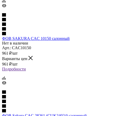
ФОВ SAKURA CAC 10150 салонный
Нет в наличии
Арт.: CAC10150
961
₽
/шт
Варианты цен
961
₽
/шт
Подробности
ФОВ Sakura CAC 28261 (CUK24024) салонный