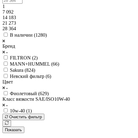
1
7 092
14 183
21 273
28 364
В наличии (
1280
)
Бренд
FILTRON (
2
)
MANN+HUMMEL (
66
)
Sakura (
824
)
Невский фильтр (
6
)
Цвет
Фиолетовый (
629
)
Класс вязкости SAE/ISO10W-40
10w-40 (
1
)
Очистить фильтр
Показать