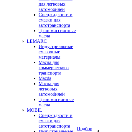
для легковых
автомобилей
Спецжидкости и
смазки для
автотранспорта
Трансмиссионные
масла
LEMARC
Индустриальные
смазочные
материалы
Масла для
коммерческого
транспорта
Mazda
Масла для
легковых
автомобилей
Трансмисионные
масла
MOBIL
Cпецжидкости и
смазки для
автотранспорта
Подбор
Индустриальные