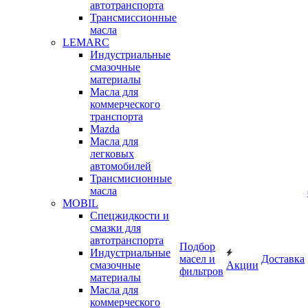
автотранспорта
Трансмиссионные
масла
LEMARC
Индустриальные
смазочные
материалы
Масла для
коммерческого
транспорта
Mazda
Масла для
легковых
автомобилей
Трансмисионные
масла
MOBIL
Cпецжидкости и
смазки для
автотранспорта
Подбор
Индустриальные
масел и
Доставка
смазочные
Акции
фильтров
материалы
Масла для
коммерческого