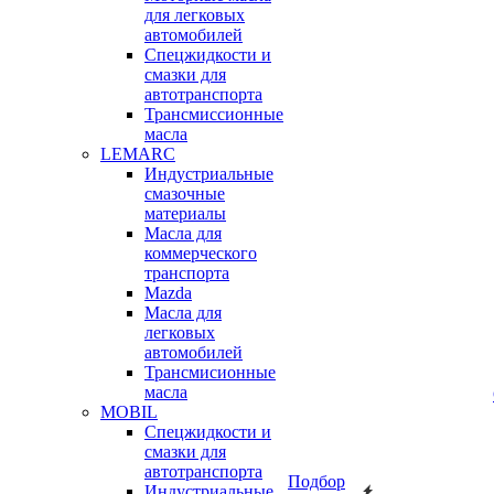
для легковых
автомобилей
Спецжидкости и
смазки для
автотранспорта
Трансмиссионные
масла
LEMARC
Индустриальные
смазочные
материалы
Масла для
коммерческого
транспорта
Mazda
Масла для
легковых
автомобилей
Трансмисионные
масла
MOBIL
Cпецжидкости и
смазки для
автотранспорта
Подбор
Индустриальные