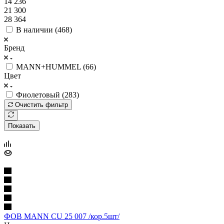
14 236
21 300
28 364
В наличии (
468
)
Бренд
MANN+HUMMEL (
66
)
Цвет
Фиолетовый (
283
)
Очистить фильтр
Показать
ФОВ MANN CU 25 007 /кор.5шт/