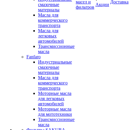
масел и
Доставка
смазочные
Акции
фильтров
материалы
Масла для
коммерческого
транспорта
Масла для
легковых
автомобилей
Трансмиссионные
масла
Fanfaro
Индустриальные
смазочные
материалы
Масла для
коммерческого
транспорта
Моторные масла
для легковых
автомобилей
Моторные масла
для мототехники
Трансмиссионные
масла
Фильтры SAKURA