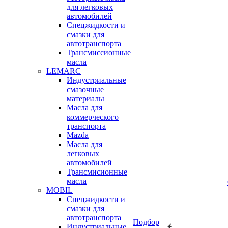
для легковых
автомобилей
Спецжидкости и
смазки для
автотранспорта
Трансмиссионные
масла
LEMARC
Индустриальные
смазочные
материалы
Масла для
коммерческого
транспорта
Mazda
Масла для
легковых
автомобилей
Трансмисионные
масла
MOBIL
Cпецжидкости и
смазки для
автотранспорта
Подбор
Индустриальные