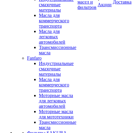
масел и
Доставка
смазочные
Акции
фильтров
материалы
Масла для
коммерческого
транспорта
Масла для
легковых
автомобилей
Трансмиссионные
масла
Fanfaro
Индустриальные
смазочные
материалы
Масла для
коммерческого
транспорта
Моторные масла
для легковых
автомобилей
Моторные масла
для мототехники
Трансмиссионные
масла
Фильтры SAKURA