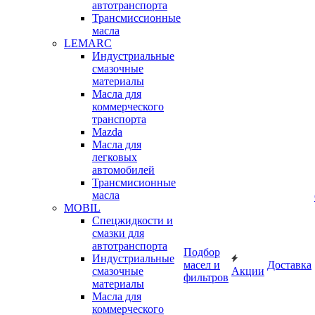
автотранспорта
Трансмиссионные
масла
LEMARC
Индустриальные
смазочные
материалы
Масла для
коммерческого
транспорта
Mazda
Масла для
легковых
автомобилей
Трансмисионные
масла
MOBIL
Cпецжидкости и
смазки для
автотранспорта
Подбор
Индустриальные
масел и
Доставка
смазочные
Акции
фильтров
материалы
Масла для
коммерческого