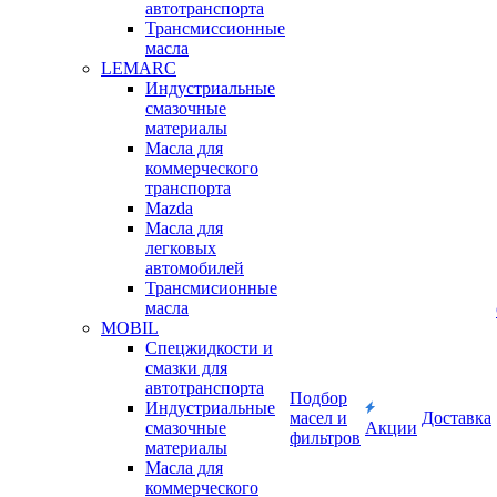
автотранспорта
Трансмиссионные
масла
LEMARC
Индустриальные
смазочные
материалы
Масла для
коммерческого
транспорта
Mazda
Масла для
легковых
автомобилей
Трансмисионные
масла
MOBIL
Cпецжидкости и
смазки для
автотранспорта
Подбор
Индустриальные
масел и
Доставка
смазочные
Акции
фильтров
материалы
Масла для
коммерческого