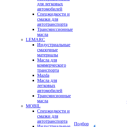
для легковых
автомобилей
Спецжидкости и
смазки для
автотранспорта
Трансмиссионные
масла
LEMARC
Индустриальные
смазочные
материалы
Масла для
коммерческого
транспорта
Mazda
Масла для
легковых
автомобилей
Трансмисионные
масла
MOBIL
Cпецжидкости и
смазки для
автотранспорта
Подбор
Индустриальные