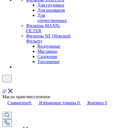
Для грузовых
Для иномарок
Для
отечественных
Фильтры MANN-
FILTER
Фильтры NF (Невский
Фильтр)
Воздушные
Масляные
Салонные
Топливные
Масла трансмиссионное
Сравнение
0
Избранные товары
0
Корзина
0