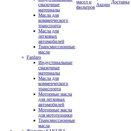
масел и
Доставка
смазочные
Акции
фильтров
материалы
Масла для
коммерческого
транспорта
Масла для
легковых
автомобилей
Трансмиссионные
масла
Fanfaro
Индустриальные
смазочные
материалы
Масла для
коммерческого
транспорта
Моторные масла
для легковых
автомобилей
Моторные масла
для мототехники
Трансмиссионные
масла
Фильтры SAKURA