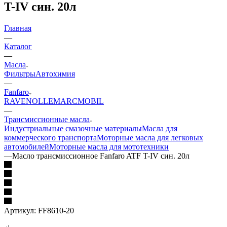
T-IV син. 20л
Главная
—
Каталог
—
Масла
Фильтры
Автохимия
—
Fanfaro
RAVENOL
LEMARC
MOBIL
—
Трансмиссионные масла
Индустриальные смазочные материалы
Масла для
коммерческого транспорта
Моторные масла для легковых
автомобилей
Моторные масла для мототехники
—
Масло трансмиссионное Fanfaro ATF T-IV син. 20л
Артикул:
FF8610-20