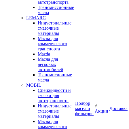
автотранспорта
Трансмиссионные
масла
LEMARC
Индустриальные
смазочные
материалы
Масла для
коммерческого
транспорта
Mazda
Масла для
легковых
автомобилей
Трансмисионные
масла
MOBIL
Cпецжидкости и
смазки для
автотранспорта
Подбор
Индустриальные
масел и
Доставка
смазочные
Акции
фильтров
материалы
Масла для
коммерческого