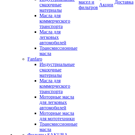
масел и
Доставка
смазочные
Акции
фильтров
материалы
Масла для
коммерческого
транспорта
Масла для
легковых
автомобилей
Трансмиссионные
масла
Fanfaro
Индустриальные
смазочные
материалы
Масла для
коммерческого
транспорта
Моторные масла
для легковых
автомобилей
Моторные масла
для мототехники
Трансмиссионные
масла
Фильтры SAKURA