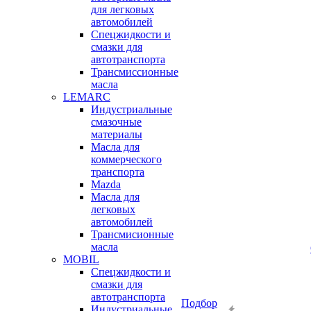
для легковых
автомобилей
Спецжидкости и
смазки для
автотранспорта
Трансмиссионные
масла
LEMARC
Индустриальные
смазочные
материалы
Масла для
коммерческого
транспорта
Mazda
Масла для
легковых
автомобилей
Трансмисионные
масла
MOBIL
Cпецжидкости и
смазки для
автотранспорта
Подбор
Индустриальные