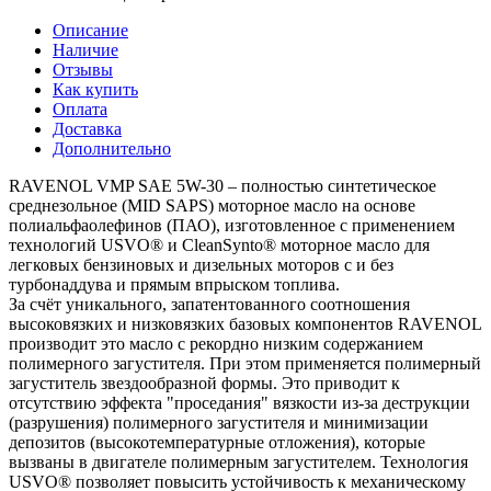
Описание
Наличие
Отзывы
Как купить
Оплата
Доставка
Дополнительно
RAVENOL VMP SAE 5W-30 – полностью синтетическое
среднезольное (MID SAPS) моторное масло на основе
полиальфаолефинов (ПАО), изготовленное с применением
технологий USVO® и CleanSynto® моторное масло для
легковых бензиновых и дизельных моторов с и без
турбонаддува и прямым впрыском топлива.
За счёт уникального, запатентованного соотношения
высоковязких и низковязких базовых компонентов RAVENOL
производит это масло с рекордно низким содержанием
полимерного загустителя. При этом применяется полимерный
загуститель звездообразной формы. Это приводит к
отсутствию эффекта "проседания" вязкости из-за деструкции
(разрушения) полимерного загустителя и минимизации
депозитов (высокотемпературные отложения), которые
вызваны в двигателе полимерным загустителем. Технология
USVO® позволяет повысить устойчивость к механическому