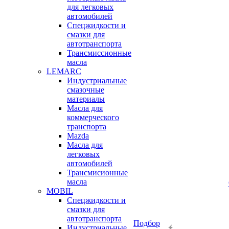
для легковых
автомобилей
Спецжидкости и
смазки для
автотранспорта
Трансмиссионные
масла
LEMARC
Индустриальные
смазочные
материалы
Масла для
коммерческого
транспорта
Mazda
Масла для
легковых
автомобилей
Трансмисионные
масла
MOBIL
Cпецжидкости и
смазки для
автотранспорта
Подбор
Индустриальные