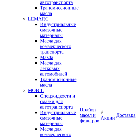
автотранспорта
Трансмиссионные
масла
LEMARC
Индустриальные
смазочные
материалы
Масла для
коммерческого
транспорта
Mazda
Масла для
легковых
автомобилей
Трансмисионные
масла
MOBIL
Cпецжидкости и
смазки для
автотранспорта
Подбор
Индустриальные
масел и
Доставка
смазочные
Акции
фильтров
материалы
Масла для
коммерческого