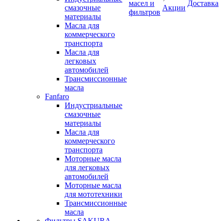
масел и
Доставка
смазочные
Акции
фильтров
материалы
Масла для
коммерческого
транспорта
Масла для
легковых
автомобилей
Трансмиссионные
масла
Fanfaro
Индустриальные
смазочные
материалы
Масла для
коммерческого
транспорта
Моторные масла
для легковых
автомобилей
Моторные масла
для мототехники
Трансмиссионные
масла
Фильтры SAKURA