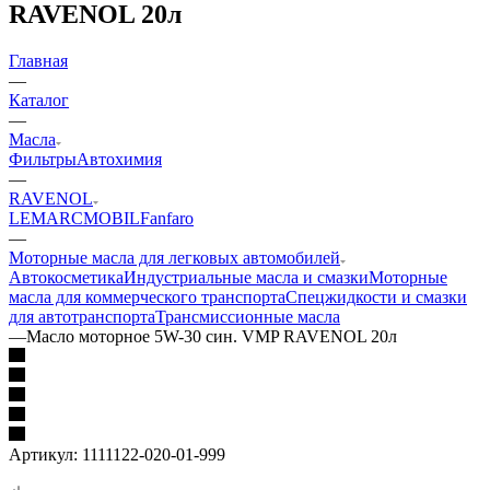
RAVENOL 20л
Главная
—
Каталог
—
Масла
Фильтры
Автохимия
—
RAVENOL
LEMARC
MOBIL
Fanfaro
—
Моторные масла для легковых автомобилей
Автокосметика
Индустриальные масла и смазки
Моторные
масла для коммерческого транспорта
Спецжидкости и смазки
для автотранспорта
Трансмиссионные масла
—
Масло моторное 5W-30 син. VMP RAVENOL 20л
Артикул:
1111122-020-01-999