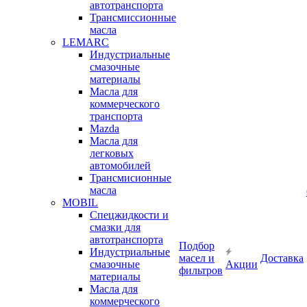
автотранспорта
Трансмиссионные
масла
LEMARC
Индустриальные
смазочные
материалы
Масла для
коммерческого
транспорта
Mazda
Масла для
легковых
автомобилей
Трансмисионные
масла
MOBIL
Cпецжидкости и
смазки для
автотранспорта
Подбор
Индустриальные
масел и
Доставка
смазочные
Акции
фильтров
материалы
Масла для
коммерческого