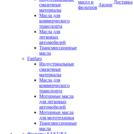
масел и
Доставка
смазочные
Акции
фильтров
материалы
Масла для
коммерческого
транспорта
Масла для
легковых
автомобилей
Трансмиссионные
масла
Fanfaro
Индустриальные
смазочные
материалы
Масла для
коммерческого
транспорта
Моторные масла
для легковых
автомобилей
Моторные масла
для мототехники
Трансмиссионные
масла
Фильтры SAKURA