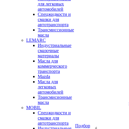
для легковых
автомобилей
Спецжидкости и
смазки для
автотранспорта
Трансмиссионные
масла
LEMARC
Индустриальные
смазочные
материалы
Масла для
коммерческого
транспорта
Mazda
Масла для
легковых
автомобилей
Трансмисионные
масла
MOBIL
Cпецжидкости и
смазки для
автотранспорта
Подбор
Индустриальные