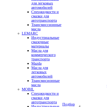
для легковых
автомобилей
Спецжидкости и
смазки для
автотранспорта
Трансмиссионные
масла
LEMARC
Индустриальные
смазочные
материалы
Масла для
коммерческого
транспорта
Mazda
Масла для
легковых
автомобилей
Трансмисионные
масла
MOBIL
Cпецжидкости и
смазки для
автотранспорта
Подбор
Индустриальные