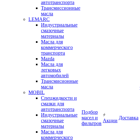
автотранспорта
Трансмиссионные
масла
LEMARC
Индустриальные
смазочные
материалы
Масла для
коммерческого
транспорта
Mazda
Масла для
легковых
автомобилей
Трансмисионные
масла
MOBIL
Cпецжидкости и
смазки для
автотранспорта
Подбор
Индустриальные
масел и
Доставка
смазочные
Акции
фильтров
материалы
Масла для
коммерческого