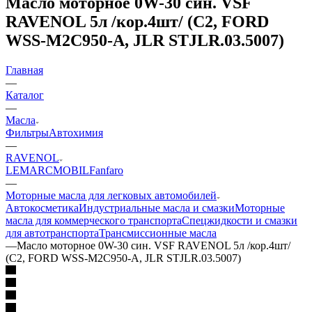
Масло моторное 0W-30 син. VSF
RAVENOL 5л /кор.4шт/ (C2, FORD
WSS-M2C950-A, JLR STJLR.03.5007)
Главная
—
Каталог
—
Масла
Фильтры
Автохимия
—
RAVENOL
LEMARC
MOBIL
Fanfaro
—
Моторные масла для легковых автомобилей
Автокосметика
Индустриальные масла и смазки
Моторные
масла для коммерческого транспорта
Спецжидкости и смазки
для автотранспорта
Трансмиссионные масла
—
Масло моторное 0W-30 син. VSF RAVENOL 5л /кор.4шт/
(C2, FORD WSS-M2C950-A, JLR STJLR.03.5007)