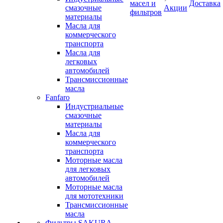
масел и
Доставка
смазочные
Акции
фильтров
материалы
Масла для
коммерческого
транспорта
Масла для
легковых
автомобилей
Трансмиссионные
масла
Fanfaro
Индустриальные
смазочные
материалы
Масла для
коммерческого
транспорта
Моторные масла
для легковых
автомобилей
Моторные масла
для мототехники
Трансмиссионные
масла
Фильтры SAKURA