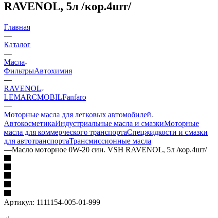
RAVENOL, 5л /кор.4шт/
Главная
—
Каталог
—
Масла
Фильтры
Автохимия
—
RAVENOL
LEMARC
MOBIL
Fanfaro
—
Моторные масла для легковых автомобилей
Автокосметика
Индустриальные масла и смазки
Моторные
масла для коммерческого транспорта
Спецжидкости и смазки
для автотранспорта
Трансмиссионные масла
—
Масло моторное 0W-20 син. VSH RAVENOL, 5л /кор.4шт/
Артикул:
1111154-005-01-999