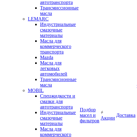
автотранспорта
Трансмиссионные
масла
LEMARC
Индустриальные
смазочные
материалы
Масла для
коммерческого
транспорта
Mazda
Масла для
легковых
автомобилей
Трансмисионные
масла
MOBIL
Cпецжидкости и
смазки для
автотранспорта
Подбор
Индустриальные
масел и
Доставка
смазочные
Акции
фильтров
материалы
Масла для
коммерческого