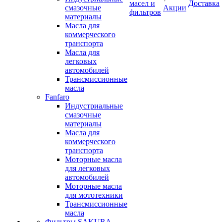
масел и
Доставка
смазочные
Акции
фильтров
материалы
Масла для
коммерческого
транспорта
Масла для
легковых
автомобилей
Трансмиссионные
масла
Fanfaro
Индустриальные
смазочные
материалы
Масла для
коммерческого
транспорта
Моторные масла
для легковых
автомобилей
Моторные масла
для мототехники
Трансмиссионные
масла
Фильтры SAKURA