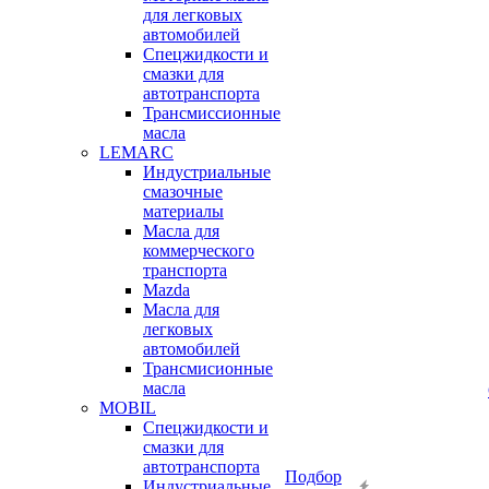
для легковых
автомобилей
Спецжидкости и
смазки для
автотранспорта
Трансмиссионные
масла
LEMARC
Индустриальные
смазочные
материалы
Масла для
коммерческого
транспорта
Mazda
Масла для
легковых
автомобилей
Трансмисионные
масла
MOBIL
Cпецжидкости и
смазки для
автотранспорта
Подбор
Индустриальные