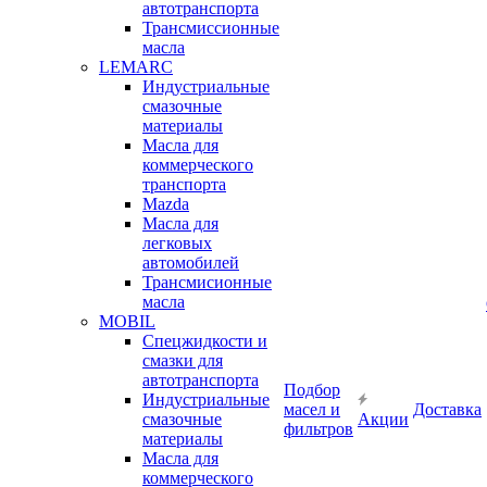
автотранспорта
Трансмиссионные
масла
LEMARC
Индустриальные
смазочные
материалы
Масла для
коммерческого
транспорта
Mazda
Масла для
легковых
автомобилей
Трансмисионные
масла
MOBIL
Cпецжидкости и
смазки для
автотранспорта
Подбор
Индустриальные
масел и
Доставка
смазочные
Акции
фильтров
материалы
Масла для
коммерческого