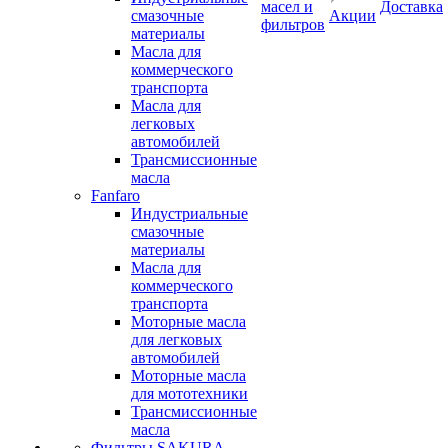
масел и
Доставка
смазочные
Акции
фильтров
материалы
Масла для
коммерческого
транспорта
Масла для
легковых
автомобилей
Трансмиссионные
масла
Fanfaro
Индустриальные
смазочные
материалы
Масла для
коммерческого
транспорта
Моторные масла
для легковых
автомобилей
Моторные масла
для мототехники
Трансмиссионные
масла
Фильтры SAKURA