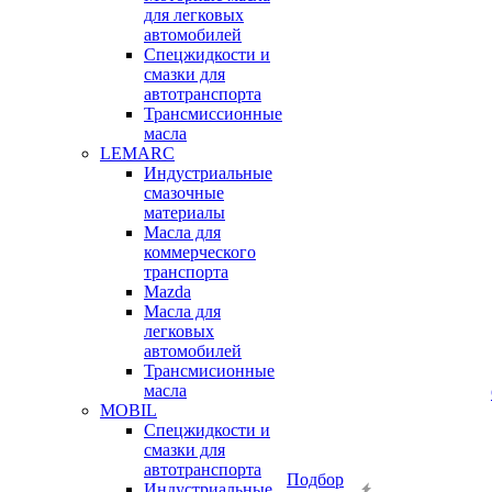
для легковых
автомобилей
Спецжидкости и
смазки для
автотранспорта
Трансмиссионные
масла
LEMARC
Индустриальные
смазочные
материалы
Масла для
коммерческого
транспорта
Mazda
Масла для
легковых
автомобилей
Трансмисионные
масла
MOBIL
Cпецжидкости и
смазки для
автотранспорта
Подбор
Индустриальные