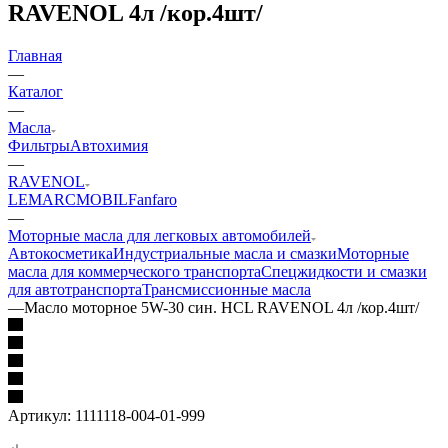
RAVENOL 4л /кор.4шт/
Главная
—
Каталог
—
Масла
Фильтры
Автохимия
—
RAVENOL
LEMARC
MOBIL
Fanfaro
—
Моторные масла для легковых автомобилей
Автокосметика
Индустриальные масла и смазки
Моторные
масла для коммерческого транспорта
Спецжидкости и смазки
для автотранспорта
Трансмиссионные масла
—
Масло моторное 5W-30 син. HCL RAVENOL 4л /кор.4шт/
Артикул:
1111118-004-01-999