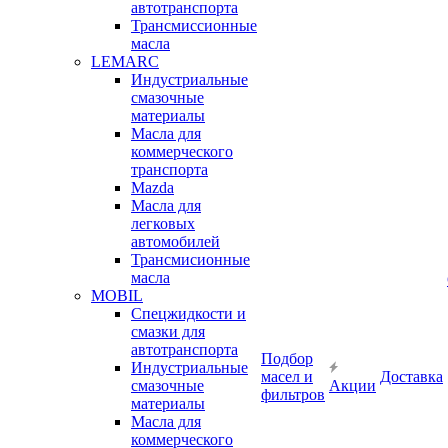
автотранспорта
Трансмиссионные
масла
LEMARC
Индустриальные
смазочные
материалы
Масла для
коммерческого
транспорта
Mazda
Масла для
легковых
автомобилей
Трансмисионные
масла
MOBIL
Cпецжидкости и
смазки для
автотранспорта
Подбор
Индустриальные
масел и
Доставка
смазочные
Акции
фильтров
материалы
Масла для
коммерческого