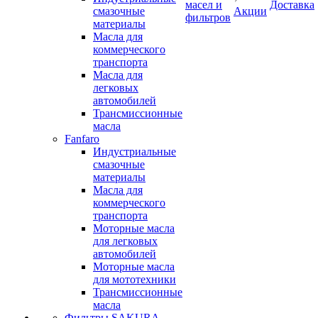
масел и
Доставка
смазочные
Акции
фильтров
материалы
Масла для
коммерческого
транспорта
Масла для
легковых
автомобилей
Трансмиссионные
масла
Fanfaro
Индустриальные
смазочные
материалы
Масла для
коммерческого
транспорта
Моторные масла
для легковых
автомобилей
Моторные масла
для мототехники
Трансмиссионные
масла
Фильтры SAKURA