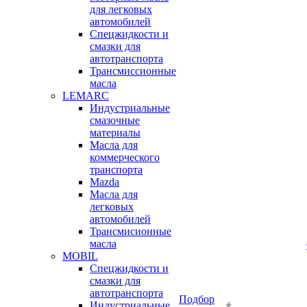
для легковых
автомобилей
Спецжидкости и
смазки для
автотранспорта
Трансмиссионные
масла
LEMARC
Индустриальные
смазочные
материалы
Масла для
коммерческого
транспорта
Mazda
Масла для
легковых
автомобилей
Трансмисионные
масла
MOBIL
Cпецжидкости и
смазки для
автотранспорта
Подбор
Индустриальные