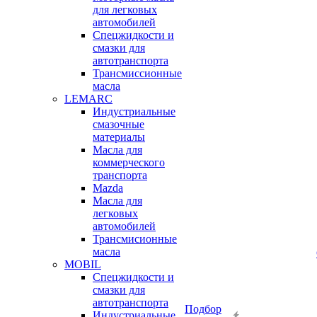
для легковых
автомобилей
Спецжидкости и
смазки для
автотранспорта
Трансмиссионные
масла
LEMARC
Индустриальные
смазочные
материалы
Масла для
коммерческого
транспорта
Mazda
Масла для
легковых
автомобилей
Трансмисионные
масла
MOBIL
Cпецжидкости и
смазки для
автотранспорта
Подбор
Индустриальные