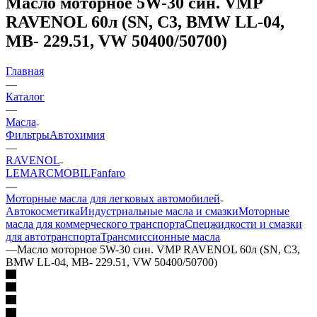
Масло моторное 5W-30 син. VMP
RAVENOL 60л (SN, C3, BMW LL-04,
MB- 229.51, VW 50400/50700)
Главная
—
Каталог
—
Масла
Фильтры
Автохимия
—
RAVENOL
LEMARC
MOBIL
Fanfaro
—
Моторные масла для легковых автомобилей
Автокосметика
Индустриальные масла и смазки
Моторные
масла для коммерческого транспорта
Спецжидкости и смазки
для автотранспорта
Трансмиссионные масла
—
Масло моторное 5W-30 син. VMP RAVENOL 60л (SN, C3,
BMW LL-04, MB- 229.51, VW 50400/50700)