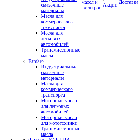
масел и
Доставка
смазочные
Акции
фильтров
материалы
Масла для
коммерческого
транспорта
Масла для
легковых
автомобилей
Трансмиссионные
масла
Fanfaro
Индустриальные
смазочные
материалы
Масла для
коммерческого
транспорта
Моторные масла
для легковых
автомобилей
Моторные масла
для мототехники
Трансмиссионные
масла
Фильтры SAKURA