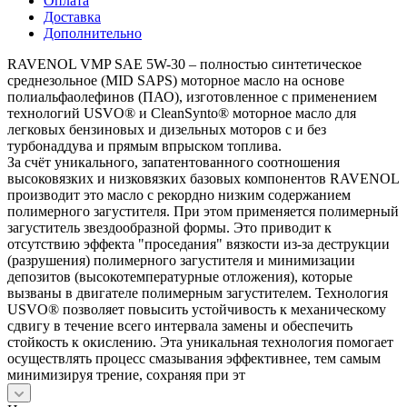
Оплата
Доставка
Дополнительно
RAVENOL VMP SAE 5W-30 – полностью синтетическое
среднезольное (MID SAPS) моторное масло на основе
полиальфаолефинов (ПАО), изготовленное с применением
технологий USVO® и CleanSynto® моторное масло для
легковых бензиновых и дизельных моторов с и без
турбонаддува и прямым впрыском топлива.
За счёт уникального, запатентованного соотношения
высоковязких и низковязких базовых компонентов RAVENOL
производит это масло с рекордно низким содержанием
полимерного загустителя. При этом применяется полимерный
загуститель звездообразной формы. Это приводит к
отсутствию эффекта "проседания" вязкости из-за деструкции
(разрушения) полимерного загустителя и минимизации
депозитов (высокотемпературные отложения), которые
вызваны в двигателе полимерным загустителем. Технология
USVO® позволяет повысить устойчивость к механическому
сдвигу в течение всего интервала замены и обеспечить
стойкость к окислению. Эта уникальная технология помогает
осуществлять процесс смазывания эффективнее, тем самым
минимизируя трение, сохраняя при эт