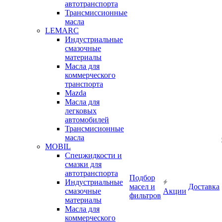
автотранспорта
Трансмиссионные
масла
LEMARC
Индустриальные
смазочные
материалы
Масла для
коммерческого
транспорта
Mazda
Масла для
легковых
автомобилей
Трансмисионные
масла
MOBIL
Cпецжидкости и
смазки для
автотранспорта
Подбор
Индустриальные
масел и
Доставка
смазочные
Акции
фильтров
материалы
Масла для
коммерческого