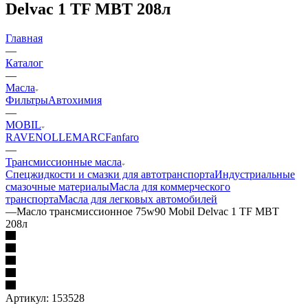
Delvac 1 TF MBT 208л
Главная
—
Каталог
—
Масла
Фильтры
Автохимия
—
MOBIL
RAVENOL
LEMARC
Fanfaro
—
Трансмиссионные масла
Cпецжидкости и смазки для автотранспорта
Индустриальные
смазочные материалы
Масла для коммерческого
транспорта
Масла для легковых автомобилей
—
Масло трансмиссионное 75w90 Mobil Delvac 1 TF MBT
208л
Артикул:
153528