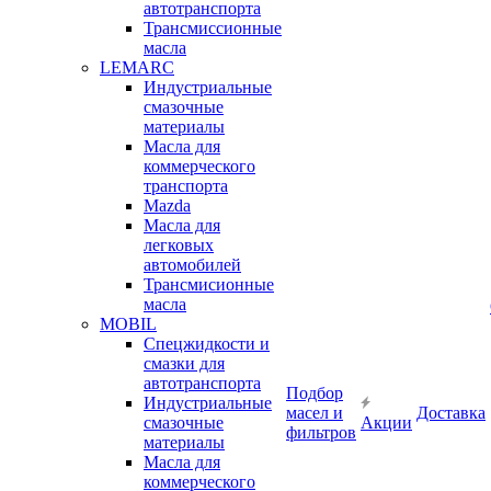
автотранспорта
Трансмиссионные
масла
LEMARC
Индустриальные
смазочные
материалы
Масла для
коммерческого
транспорта
Mazda
Масла для
легковых
автомобилей
Трансмисионные
масла
MOBIL
Cпецжидкости и
смазки для
автотранспорта
Подбор
Индустриальные
масел и
Доставка
смазочные
Акции
фильтров
материалы
Масла для
коммерческого