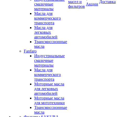
масел и
Доставка
смазочные
Акции
фильтров
материалы
Масла для
коммерческого
транспорта
Масла для
легковых
автомобилей
Трансмиссионные
масла
Fanfaro
Индустриальные
смазочные
материалы
Масла для
коммерческого
транспорта
Моторные масла
для легковых
автомобилей
Моторные масла
для мототехники
Трансмиссионные
масла
Фильтры SAKURA