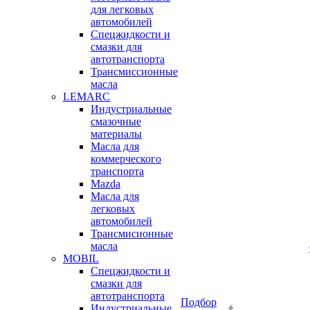
для легковых
автомобилей
Спецжидкости и
смазки для
автотранспорта
Трансмиссионные
масла
LEMARC
Индустриальные
смазочные
материалы
Масла для
коммерческого
транспорта
Mazda
Масла для
легковых
автомобилей
Трансмисионные
масла
MOBIL
Cпецжидкости и
смазки для
автотранспорта
Подбор
Индустриальные