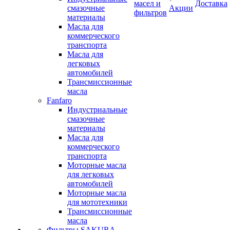
масел и
Доставка
смазочные
Акции
фильтров
материалы
Масла для
коммерческого
транспорта
Масла для
легковых
автомобилей
Трансмиссионные
масла
Fanfaro
Индустриальные
смазочные
материалы
Масла для
коммерческого
транспорта
Моторные масла
для легковых
автомобилей
Моторные масла
для мототехники
Трансмиссионные
масла
Фильтры SAKURA