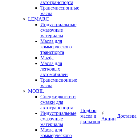
автотранспорта
Трансмиссионные
масла
LEMARC
Индустриальные
смазочные
материалы
Масла для
коммерческого
транспорта
Mazda
Масла для
легковых
автомобилей
Трансмисионные
масла
MOBIL
Cпецжидкости и
смазки для
автотранспорта
Подбор
Индустриальные
масел и
Доставка
смазочные
Акции
фильтров
материалы
Масла для
коммерческого