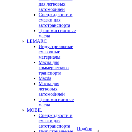
для легковых
автомобилей
Спецжидкости и
смазки для
автотранспорта
Трансмиссионные
масла
LEMARC
Индустриальные
смазочные
материалы
Масла для
коммерческого
транспорта
Mazda
Масла для
легковых
автомобилей
Трансмисионные
масла
MOBIL
Cпецжидкости и
смазки для
автотранспорта
Подбор
Индустриальные