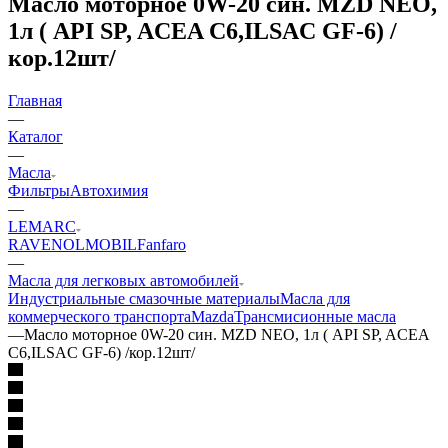
Масло моторное 0W-20 син. MZD NEO,
1л ( API SP, ACEA C6,ILSAC GF-6) /
кор.12шт/
Главная
—
Каталог
—
Масла
Фильтры
Автохимия
—
LEMARC
RAVENOL
MOBIL
Fanfaro
—
Масла для легковых автомобилей
Индустриальные смазочные материалы
Масла для
коммерческого транспорта
Mazda
Трансмисионные масла
—
Масло моторное 0W-20 син. MZD NEO, 1л ( API SP, ACEA
C6,ILSAC GF-6) /кор.12шт/