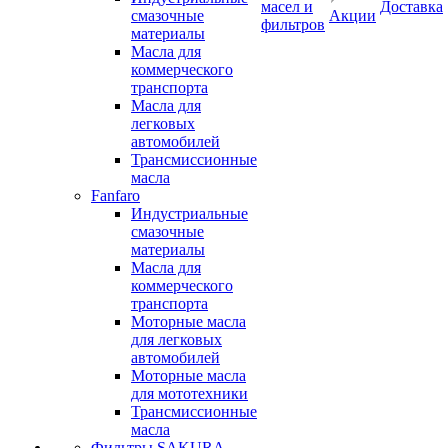
масел и
Доставка
смазочные
Акции
фильтров
материалы
Масла для
коммерческого
транспорта
Масла для
легковых
автомобилей
Трансмиссионные
масла
Fanfaro
Индустриальные
смазочные
материалы
Масла для
коммерческого
транспорта
Моторные масла
для легковых
автомобилей
Моторные масла
для мототехники
Трансмиссионные
масла
Фильтры SAKURA