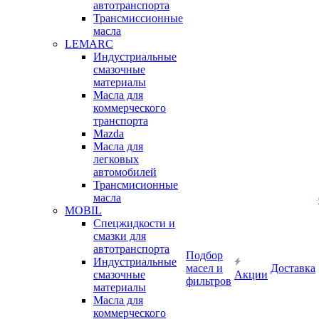
автотранспорта
Трансмиссионные
масла
LEMARC
Индустриальные
смазочные
материалы
Масла для
коммерческого
транспорта
Mazda
Масла для
легковых
автомобилей
Трансмисионные
масла
MOBIL
Cпецжидкости и
смазки для
автотранспорта
Подбор
Индустриальные
масел и
Доставка
смазочные
Акции
фильтров
материалы
Масла для
коммерческого