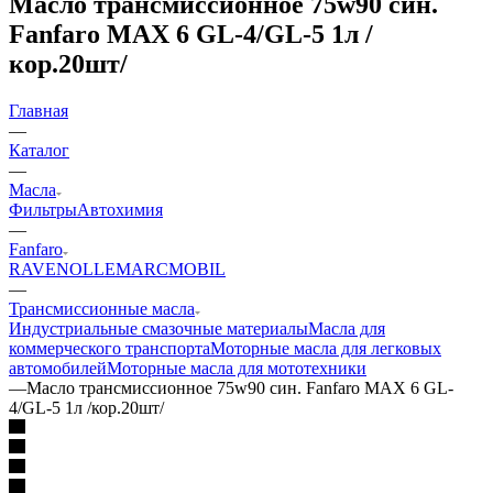
Масло трансмиссионное 75w90 син.
Fanfaro MAX 6 GL-4/GL-5 1л /
кор.20шт/
Главная
—
Каталог
—
Масла
Фильтры
Автохимия
—
Fanfaro
RAVENOL
LEMARC
MOBIL
—
Трансмиссионные масла
Индустриальные смазочные материалы
Масла для
коммерческого транспорта
Моторные масла для легковых
автомобилей
Моторные масла для мототехники
—
Масло трансмиссионное 75w90 син. Fanfaro MAX 6 GL-
4/GL-5 1л /кор.20шт/