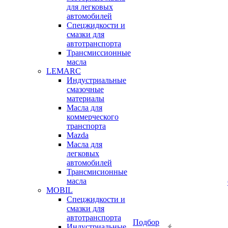
для легковых
автомобилей
Спецжидкости и
смазки для
автотранспорта
Трансмиссионные
масла
LEMARC
Индустриальные
смазочные
материалы
Масла для
коммерческого
транспорта
Mazda
Масла для
легковых
автомобилей
Трансмисионные
масла
MOBIL
Cпецжидкости и
смазки для
автотранспорта
Подбор
Индустриальные