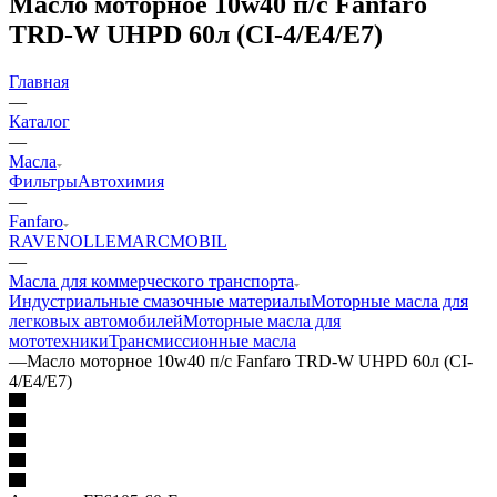
Масло моторное 10w40 п/с Fanfaro
TRD-W UHPD 60л (CI-4/E4/E7)
Главная
—
Каталог
—
Масла
Фильтры
Автохимия
—
Fanfaro
RAVENOL
LEMARC
MOBIL
—
Масла для коммерческого транспорта
Индустриальные смазочные материалы
Моторные масла для
легковых автомобилей
Моторные масла для
мототехники
Трансмиссионные масла
—
Масло моторное 10w40 п/с Fanfaro TRD-W UHPD 60л (CI-
4/E4/E7)