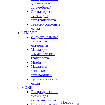
для легковых
автомобилей
Спецжидкости и
смазки для
автотранспорта
Трансмиссионные
масла
LEMARC
Индустриальные
смазочные
материалы
Масла для
коммерческого
транспорта
Mazda
Масла для
легковых
автомобилей
Трансмисионные
масла
MOBIL
Cпецжидкости и
смазки для
автотранспорта
Подбор
Индустриальные