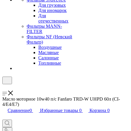
Для грузовых
Для иномарок
Для
отечественных
Фильтры MANN-
FILTER
Фильтры NF (Невский
Фильтр)
Воздушные
Масляные
Салонные
Топливные
Масло моторное 10w40 п/с Fanfaro TRD-W UHPD 60л (CI-
4/E4/E7)
Сравнение
0
Избранные товары
0
Корзина
0