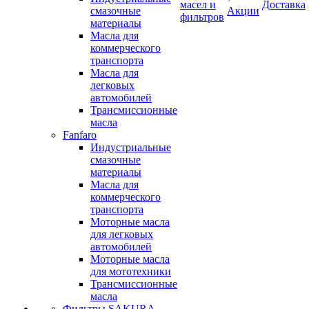
масел и
Доставка
смазочные
Акции
фильтров
материалы
Масла для
коммерческого
транспорта
Масла для
легковых
автомобилей
Трансмиссионные
масла
Fanfaro
Индустриальные
смазочные
материалы
Масла для
коммерческого
транспорта
Моторные масла
для легковых
автомобилей
Моторные масла
для мототехники
Трансмиссионные
масла
Фильтры SAKURA