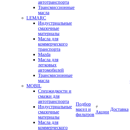
автотранспорта
Трансмиссионные
масла
LEMARC
Индустриальные
смазочные
материалы
Масла для
коммерческого
транспорта
Mazda
Масла для
легковых
автомобилей
Трансмисионные
масла
MOBIL
Cпецжидкости и
смазки для
автотранспорта
Подбор
Индустриальные
масел и
Доставка
смазочные
Акции
фильтров
материалы
Масла для
коммерческого