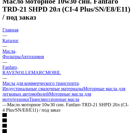
Масло моторное 10w30 син. Fanfaro
TRD-21 SHPD 20л (CI-4 Plus/SN/E8/E11)
/ под заказ
Главная
—
Каталог
—
Масла
Фильтры
Автохимия
—
Fanfaro
RAVENOL
LEMARC
MOBIL
—
Масла для коммерческого транспорта
Индустриальные смазочные материалы
Моторные масла для
легковых автомобилей
Моторные масла для
мототехники
Трансмиссионные масла
—
Масло моторное 10w30 син. Fanfaro TRD-21 SHPD 20л (CI-
4 Plus/SN/E8/E11) / под заказ