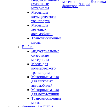
масел и
Доставка
смазочные
Акции
фильтров
материалы
Масла для
коммерческого
транспорта
Масла для
легковых
автомобилей
Трансмиссионные
масла
Fanfaro
Индустриальные
смазочные
материалы
Масла для
коммерческого
транспорта
Моторные масла
для легковых
автомобилей
Моторные масла
для мототехники
Трансмиссионные
масла
Фильтры SAKURA