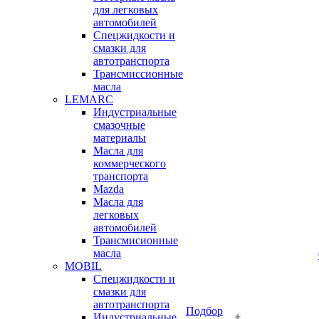
для легковых
автомобилей
Спецжидкости и
смазки для
автотранспорта
Трансмиссионные
масла
LEMARC
Индустриальные
смазочные
материалы
Масла для
коммерческого
транспорта
Mazda
Масла для
легковых
автомобилей
Трансмисионные
масла
MOBIL
Cпецжидкости и
смазки для
автотранспорта
Подбор
Индустриальные