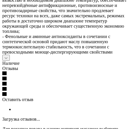
вязкостью в необходимом диапазоне температур, обеспечивает
непревзойдённые антифрикционные, противоизносные и
противозадирные свойства, что значительно продлевает
ресурс техники на всех, даже самых экстремальных, режимах
работы в достаточно широком диапазоне температур
окружающей среды и обеспечивает существенную экономию
топлива;
- Фенольные и аминные антиоксиданты в сочетании с
синтетической основой придают маслу повышенную
термоокислительную стабильность, что в сочетании с
превосходными моюще-диспергирующими свойствами
Наличие
Отзывы
Оставить отзыв
Загрузка отзывов...
Для покупки товара в нашем интернет-магазине выберите