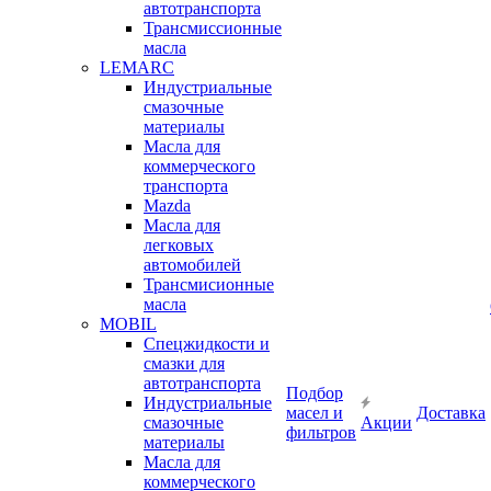
автотранспорта
Трансмиссионные
масла
LEMARC
Индустриальные
смазочные
материалы
Масла для
коммерческого
транспорта
Mazda
Масла для
легковых
автомобилей
Трансмисионные
масла
MOBIL
Cпецжидкости и
смазки для
автотранспорта
Подбор
Индустриальные
масел и
Доставка
смазочные
Акции
фильтров
материалы
Масла для
коммерческого