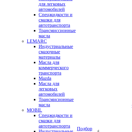
для легковых
автомобилей
Спецжидкости и
смазки для
автотранспорта
Трансмиссионные
масла
LEMARC
Индустриальные
смазочные
материалы
Масла для
коммерческого
транспорта
Mazda
Масла для
легковых
автомобилей
Трансмисионные
масла
MOBIL
Cпецжидкости и
смазки для
автотранспорта
Подбор
Индустриальные