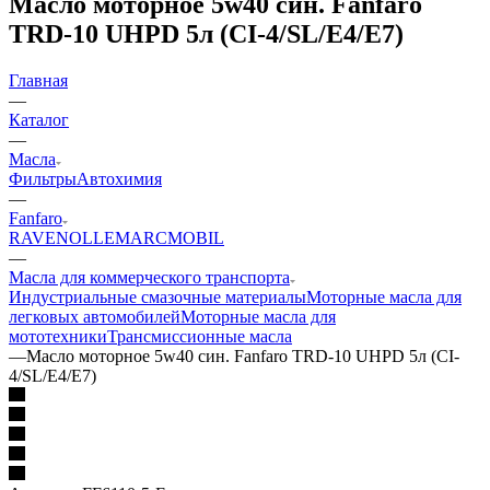
Масло моторное 5w40 син. Fanfaro
TRD-10 UHPD 5л (CI-4/SL/E4/E7)
Главная
—
Каталог
—
Масла
Фильтры
Автохимия
—
Fanfaro
RAVENOL
LEMARC
MOBIL
—
Масла для коммерческого транспорта
Индустриальные смазочные материалы
Моторные масла для
легковых автомобилей
Моторные масла для
мототехники
Трансмиссионные масла
—
Масло моторное 5w40 син. Fanfaro TRD-10 UHPD 5л (CI-
4/SL/E4/E7)