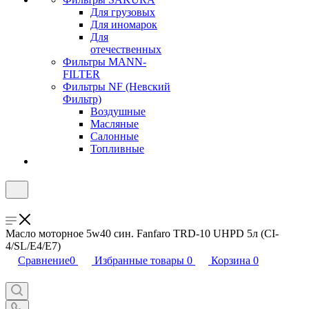
Для грузовых
Для иномарок
Для
отечественных
Фильтры MANN-
FILTER
Фильтры NF (Невский
Фильтр)
Воздушные
Масляные
Салонные
Топливные
Масло моторное 5w40 син. Fanfaro TRD-10 UHPD 5л (CI-
4/SL/E4/E7)
Сравнение
0
Избранные товары
0
Корзина
0