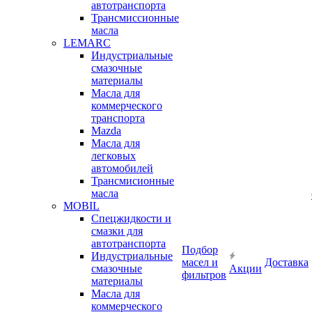
автотранспорта
Трансмиссионные
масла
LEMARC
Индустриальные
смазочные
материалы
Масла для
коммерческого
транспорта
Mazda
Масла для
легковых
автомобилей
Трансмисионные
масла
MOBIL
Cпецжидкости и
смазки для
автотранспорта
Подбор
Индустриальные
масел и
Доставка
смазочные
Акции
фильтров
материалы
Масла для
коммерческого