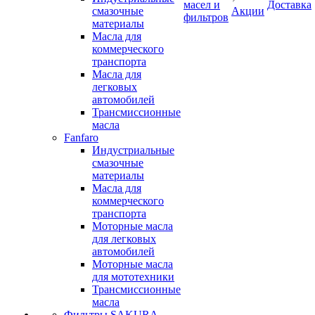
масел и
Доставка
смазочные
Акции
фильтров
материалы
Масла для
коммерческого
транспорта
Масла для
легковых
автомобилей
Трансмиссионные
масла
Fanfaro
Индустриальные
смазочные
материалы
Масла для
коммерческого
транспорта
Моторные масла
для легковых
автомобилей
Моторные масла
для мототехники
Трансмиссионные
масла
Фильтры SAKURA