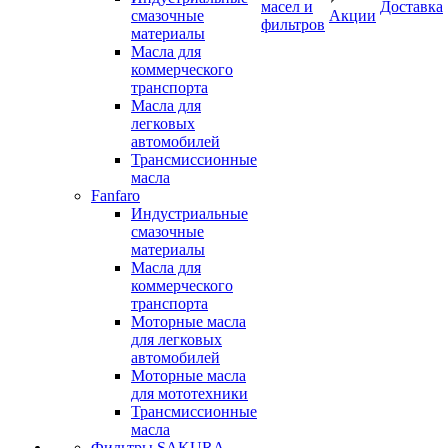
масел и
Доставка
смазочные
Акции
фильтров
материалы
Масла для
коммерческого
транспорта
Масла для
легковых
автомобилей
Трансмиссионные
масла
Fanfaro
Индустриальные
смазочные
материалы
Масла для
коммерческого
транспорта
Моторные масла
для легковых
автомобилей
Моторные масла
для мототехники
Трансмиссионные
масла
Фильтры SAKURA