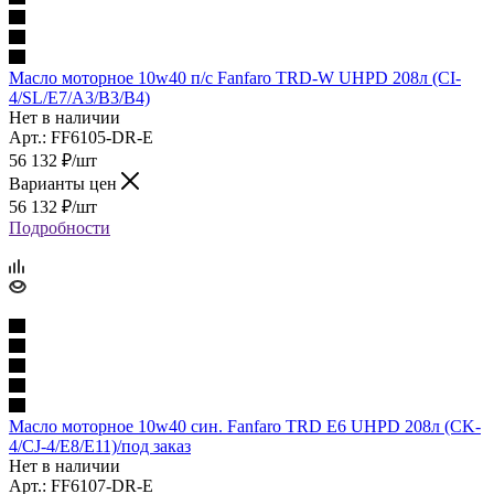
Масло моторное 10w40 п/с Fanfaro TRD-W UHPD 208л (CI-
4/SL/E7/A3/B3/B4)
Нет в наличии
Арт.: FF6105-DR-E
56 132
₽
/шт
Варианты цен
56 132
₽
/шт
Подробности
Масло моторное 10w40 син. Fanfaro TRD E6 UHPD 208л (CK-
4/CJ-4/E8/E11)/под заказ
Нет в наличии
Арт.: FF6107-DR-E