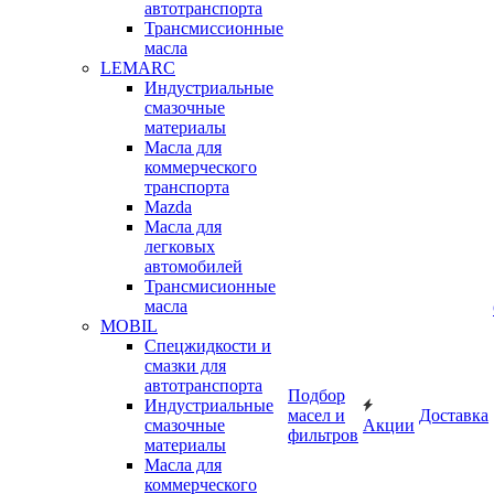
автотранспорта
Трансмиссионные
масла
LEMARC
Индустриальные
смазочные
материалы
Масла для
коммерческого
транспорта
Mazda
Масла для
легковых
автомобилей
Трансмисионные
масла
MOBIL
Cпецжидкости и
смазки для
автотранспорта
Подбор
Индустриальные
масел и
Доставка
смазочные
Акции
фильтров
материалы
Масла для
коммерческого