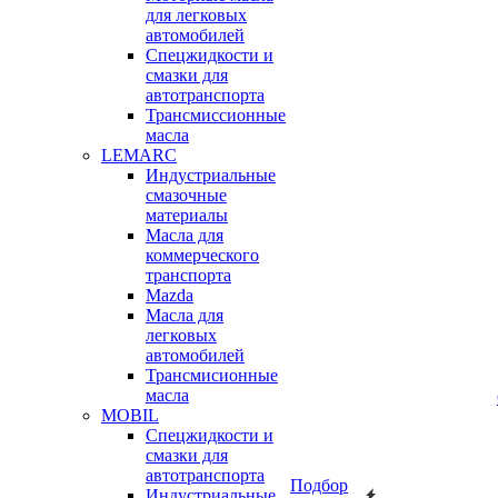
для легковых
автомобилей
Спецжидкости и
смазки для
автотранспорта
Трансмиссионные
масла
LEMARC
Индустриальные
смазочные
материалы
Масла для
коммерческого
транспорта
Mazda
Масла для
легковых
автомобилей
Трансмисионные
масла
MOBIL
Cпецжидкости и
смазки для
автотранспорта
Подбор
Индустриальные