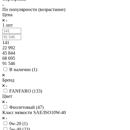
По популярности (возрастание)
Цена
1 опт
141
22 992
45 844
68 695
91 546
В наличии (
1
)
Бренд
FANFARO (
133
)
Цвет
Фиолетовый (
47
)
Класс вязкости SAE/ISO10W-40
0w-20 (
1
)
5w-40 (
23
)