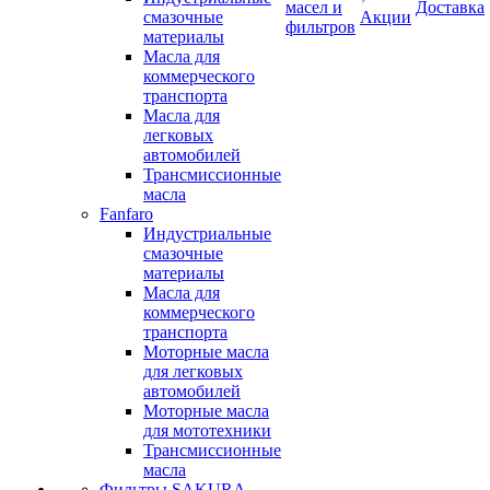
масел и
Доставка
смазочные
Акции
фильтров
материалы
Масла для
коммерческого
транспорта
Масла для
легковых
автомобилей
Трансмиссионные
масла
Fanfaro
Индустриальные
смазочные
материалы
Масла для
коммерческого
транспорта
Моторные масла
для легковых
автомобилей
Моторные масла
для мототехники
Трансмиссионные
масла
Фильтры SAKURA