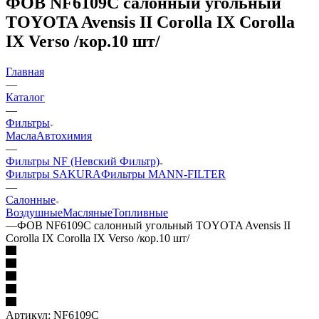
ФОВ NF6109C салонный угольный
TOYOTA Avensis II Corolla IX Corolla
IX Verso /кор.10 шт/
Главная
—
Каталог
—
Фильтры
Масла
Автохимия
—
Фильтры NF (Невский Фильтр)
Фильтры SAKURA
Фильтры MANN-FILTER
—
Салонные
Воздушные
Масляные
Топливные
—
ФОВ NF6109C салонный угольный TOYOTA Avensis II
Corolla IX Corolla IX Verso /кор.10 шт/
Артикул:
NF6109C