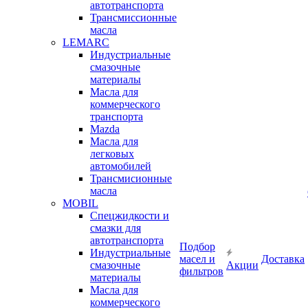
автотранспорта
Трансмиссионные
масла
LEMARC
Индустриальные
смазочные
материалы
Масла для
коммерческого
транспорта
Mazda
Масла для
легковых
автомобилей
Трансмисионные
масла
MOBIL
Cпецжидкости и
смазки для
автотранспорта
Подбор
Индустриальные
масел и
Доставка
смазочные
Акции
фильтров
материалы
Масла для
коммерческого