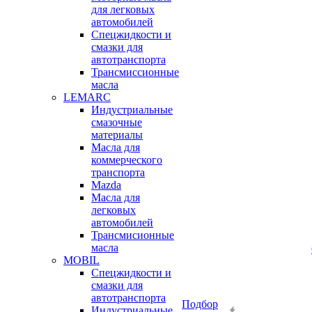
для легковых
автомобилей
Спецжидкости и
смазки для
автотранспорта
Трансмиссионные
масла
LEMARC
Индустриальные
смазочные
материалы
Масла для
коммерческого
транспорта
Mazda
Масла для
легковых
автомобилей
Трансмисионные
масла
MOBIL
Cпецжидкости и
смазки для
автотранспорта
Подбор
Индустриальные