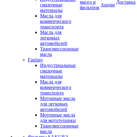
масел и
Доставка
смазочные
Акции
фильтров
материалы
Масла для
коммерческого
транспорта
Масла для
легковых
автомобилей
Трансмиссионные
масла
Fanfaro
Индустриальные
смазочные
материалы
Масла для
коммерческого
транспорта
Моторные масла
для легковых
автомобилей
Моторные масла
для мототехники
Трансмиссионные
масла
Фильтры SAKURA