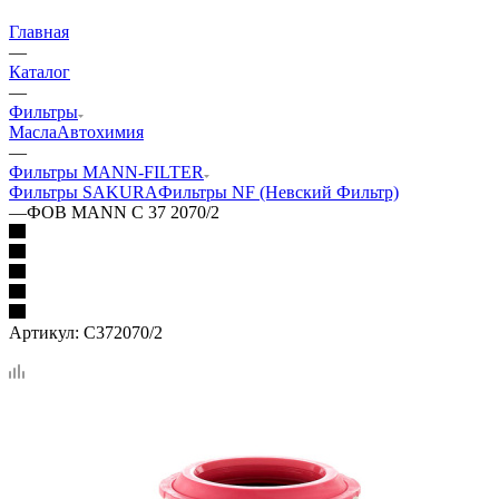
Главная
—
Каталог
—
Фильтры
Масла
Автохимия
—
Фильтры MANN-FILTER
Фильтры SAKURA
Фильтры NF (Невский Фильтр)
—
ФОВ MANN C 37 2070/2
Артикул:
C372070/2