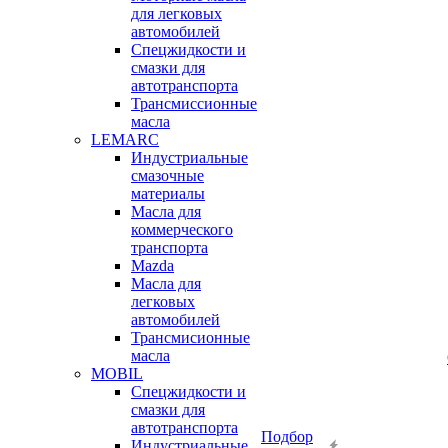
для легковых
автомобилей
Спецжидкости и
смазки для
автотранспорта
Трансмиссионные
масла
LEMARC
Индустриальные
смазочные
материалы
Масла для
коммерческого
транспорта
Mazda
Масла для
легковых
автомобилей
Трансмисионные
масла
MOBIL
Cпецжидкости и
смазки для
автотранспорта
Подбор
Индустриальные