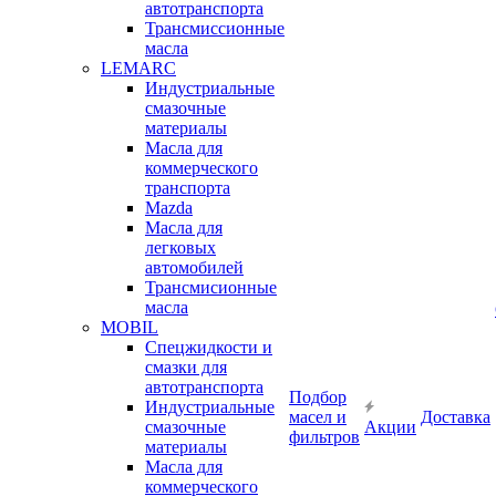
автотранспорта
Трансмиссионные
масла
LEMARC
Индустриальные
смазочные
материалы
Масла для
коммерческого
транспорта
Mazda
Масла для
легковых
автомобилей
Трансмисионные
масла
MOBIL
Cпецжидкости и
смазки для
автотранспорта
Подбор
Индустриальные
масел и
Доставка
смазочные
Акции
фильтров
материалы
Масла для
коммерческого