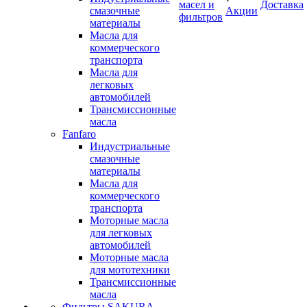
масел и
Доставка
смазочные
Акции
фильтров
материалы
Масла для
коммерческого
транспорта
Масла для
легковых
автомобилей
Трансмиссионные
масла
Fanfaro
Индустриальные
смазочные
материалы
Масла для
коммерческого
транспорта
Моторные масла
для легковых
автомобилей
Моторные масла
для мототехники
Трансмиссионные
масла
Фильтры SAKURA