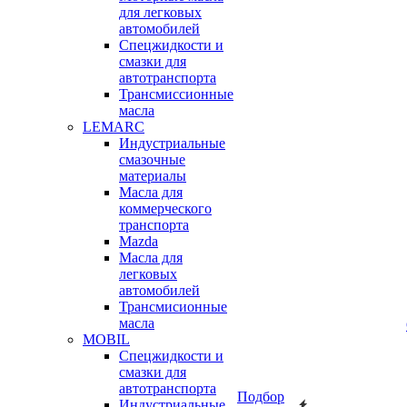
для легковых
автомобилей
Спецжидкости и
смазки для
автотранспорта
Трансмиссионные
масла
LEMARC
Индустриальные
смазочные
материалы
Масла для
коммерческого
транспорта
Mazda
Масла для
легковых
автомобилей
Трансмисионные
масла
MOBIL
Cпецжидкости и
смазки для
автотранспорта
Подбор
Индустриальные