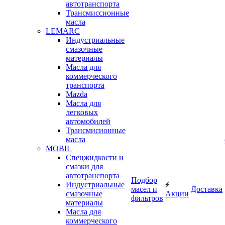
автотранспорта
Трансмиссионные
масла
LEMARC
Индустриальные
смазочные
материалы
Масла для
коммерческого
транспорта
Mazda
Масла для
легковых
автомобилей
Трансмисионные
масла
MOBIL
Cпецжидкости и
смазки для
автотранспорта
Подбор
Индустриальные
масел и
Доставка
смазочные
Акции
фильтров
материалы
Масла для
коммерческого