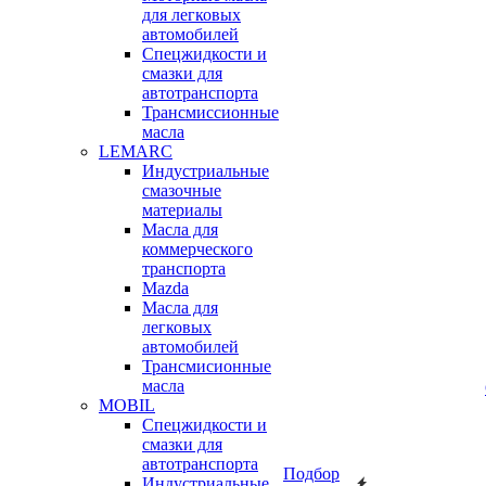
для легковых
автомобилей
Спецжидкости и
смазки для
автотранспорта
Трансмиссионные
масла
LEMARC
Индустриальные
смазочные
материалы
Масла для
коммерческого
транспорта
Mazda
Масла для
легковых
автомобилей
Трансмисионные
масла
MOBIL
Cпецжидкости и
смазки для
автотранспорта
Подбор
Индустриальные