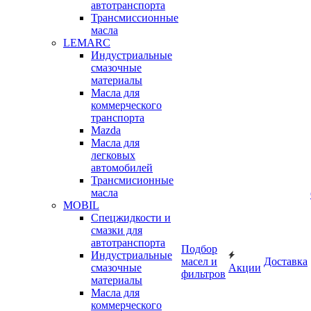
автотранспорта
Трансмиссионные
масла
LEMARC
Индустриальные
смазочные
материалы
Масла для
коммерческого
транспорта
Mazda
Масла для
легковых
автомобилей
Трансмисионные
масла
MOBIL
Cпецжидкости и
смазки для
автотранспорта
Подбор
Индустриальные
масел и
Доставка
смазочные
Акции
фильтров
материалы
Масла для
коммерческого