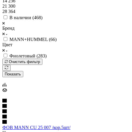
14 236
21 300
28 364
В наличии (
468
)
Бренд
MANN+HUMMEL (
66
)
Цвет
Фиолетовый (
283
)
Очистить фильтр
Показать
ФОВ MANN CU 25 007 /кор.5шт/