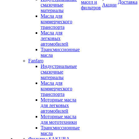
масел и
Доставка
смазочные
Акции
фильтров
материалы
Масла для
коммерческого
транспорта
Масла для
легковых
автомобилей
Трансмиссионные
масла
Fanfaro
Индустриальные
смазочные
материалы
Масла для
коммерческого
транспорта
Моторные масла
для легковых
автомобилей
Моторные масла
для мототехники
Трансмиссионные
масла
Фильтры SAKURA