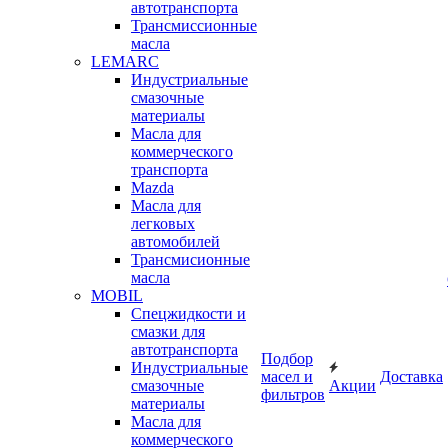
автотранспорта
Трансмиссионные
масла
LEMARC
Индустриальные
смазочные
материалы
Масла для
коммерческого
транспорта
Mazda
Масла для
легковых
автомобилей
Трансмисионные
масла
MOBIL
Cпецжидкости и
смазки для
автотранспорта
Подбор
Индустриальные
масел и
Доставка
смазочные
Акции
фильтров
материалы
Масла для
коммерческого