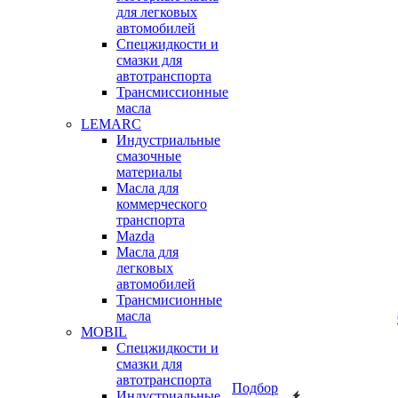
для легковых
автомобилей
Спецжидкости и
смазки для
автотранспорта
Трансмиссионные
масла
LEMARC
Индустриальные
смазочные
материалы
Масла для
коммерческого
транспорта
Mazda
Масла для
легковых
автомобилей
Трансмисионные
масла
MOBIL
Cпецжидкости и
смазки для
автотранспорта
Подбор
Индустриальные