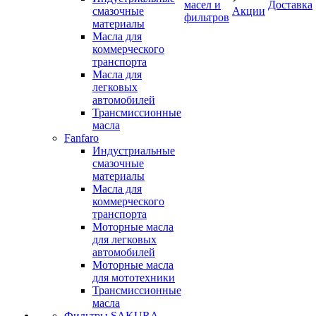
масел и
Доставка
смазочные
Акции
фильтров
материалы
Масла для
коммерческого
транспорта
Масла для
легковых
автомобилей
Трансмиссионные
масла
Fanfaro
Индустриальные
смазочные
материалы
Масла для
коммерческого
транспорта
Моторные масла
для легковых
автомобилей
Моторные масла
для мототехники
Трансмиссионные
масла
Фильтры SAKURA