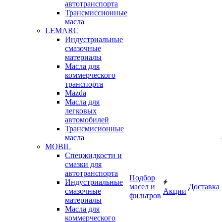
автотранспорта
Трансмиссионные
масла
LEMARC
Индустриальные
смазочные
материалы
Масла для
коммерческого
транспорта
Mazda
Масла для
легковых
автомобилей
Трансмисионные
масла
MOBIL
Cпецжидкости и
смазки для
автотранспорта
Подбор
Индустриальные
масел и
Доставка
смазочные
Акции
фильтров
материалы
Масла для
коммерческого