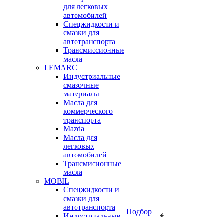
для легковых
автомобилей
Спецжидкости и
смазки для
автотранспорта
Трансмиссионные
масла
LEMARC
Индустриальные
смазочные
материалы
Масла для
коммерческого
транспорта
Mazda
Масла для
легковых
автомобилей
Трансмисионные
масла
MOBIL
Cпецжидкости и
смазки для
автотранспорта
Подбор
Индустриальные