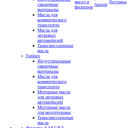
масел и
Доставка
смазочные
Акции
фильтров
материалы
Масла для
коммерческого
транспорта
Масла для
легковых
автомобилей
Трансмиссионные
масла
Fanfaro
Индустриальные
смазочные
материалы
Масла для
коммерческого
транспорта
Моторные масла
для легковых
автомобилей
Моторные масла
для мототехники
Трансмиссионные
масла
Фильтры SAKURA