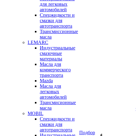
для легковых
автомобилей
Спецжидкости и
смазки для
автотранспорта
Трансмиссионные
масла
LEMARC
Индустриальные
смазочные
материалы
Масла для
коммерческого
транспорта
Mazda
Масла для
легковых
автомобилей
Трансмисионные
масла
MOBIL
Cпецжидкости и
смазки для
автотранспорта
Подбор
Индустриальные