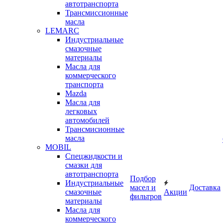
автотранспорта
Трансмиссионные
масла
LEMARC
Индустриальные
смазочные
материалы
Масла для
коммерческого
транспорта
Mazda
Масла для
легковых
автомобилей
Трансмисионные
масла
MOBIL
Cпецжидкости и
смазки для
автотранспорта
Подбор
Индустриальные
масел и
Доставка
смазочные
Акции
фильтров
материалы
Масла для
коммерческого