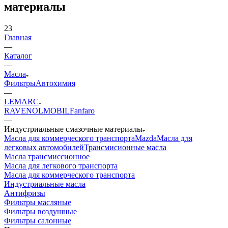
материалы
23
Главная
—
Каталог
—
Масла
Фильтры
Автохимия
—
LEMARC
RAVENOL
MOBIL
Fanfaro
—
Индустриальные смазочные материалы
Масла для коммерческого транспорта
Mazda
Масла для
легковых автомобилей
Трансмисионные масла
Масла трансмиссионное
Масла для легкового транспорта
Масла для коммерческого транспорта
Индустриальные масла
Антифризы
Фильтры масляные
Фильтры воздушные
Фильтры салонные