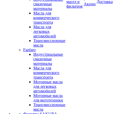
масел и
Доставка
смазочные
Акции
фильтров
материалы
Масла для
коммерческого
транспорта
Масла для
легковых
автомобилей
Трансмиссионные
масла
Fanfaro
Индустриальные
смазочные
материалы
Масла для
коммерческого
транспорта
Моторные масла
для легковых
автомобилей
Моторные масла
для мототехники
Трансмиссионные
масла
Фильтры SAKURA