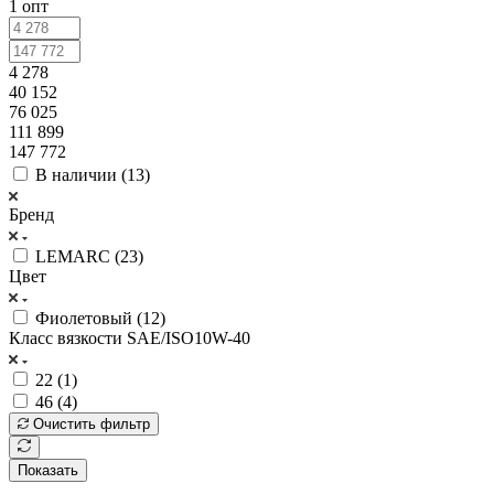
1 опт
4 278
40 152
76 025
111 899
147 772
В наличии (
13
)
Бренд
LEMARC (
23
)
Цвет
Фиолетовый (
12
)
Класс вязкости SAE/ISO10W-40
22 (
1
)
46 (
4
)
Очистить фильтр
Показать