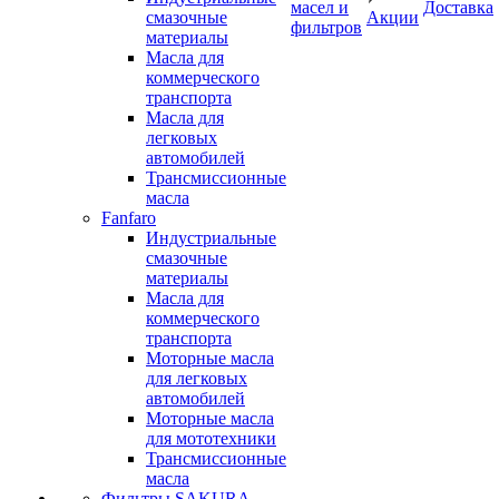
масел и
Доставка
смазочные
Акции
фильтров
материалы
Масла для
коммерческого
транспорта
Масла для
легковых
автомобилей
Трансмиссионные
масла
Fanfaro
Индустриальные
смазочные
материалы
Масла для
коммерческого
транспорта
Моторные масла
для легковых
автомобилей
Моторные масла
для мототехники
Трансмиссионные
масла
Фильтры SAKURA