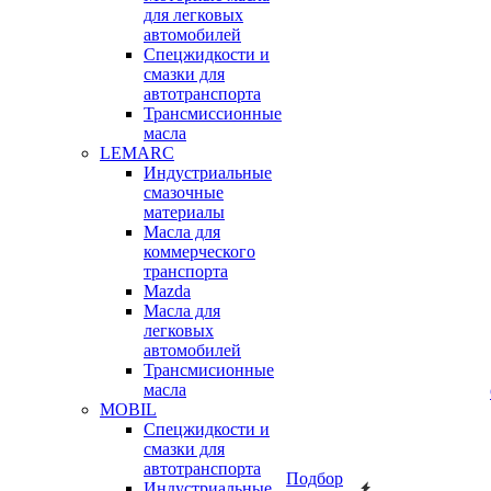
для легковых
автомобилей
Спецжидкости и
смазки для
автотранспорта
Трансмиссионные
масла
LEMARC
Индустриальные
смазочные
материалы
Масла для
коммерческого
транспорта
Mazda
Масла для
легковых
автомобилей
Трансмисионные
масла
MOBIL
Cпецжидкости и
смазки для
автотранспорта
Подбор
Индустриальные