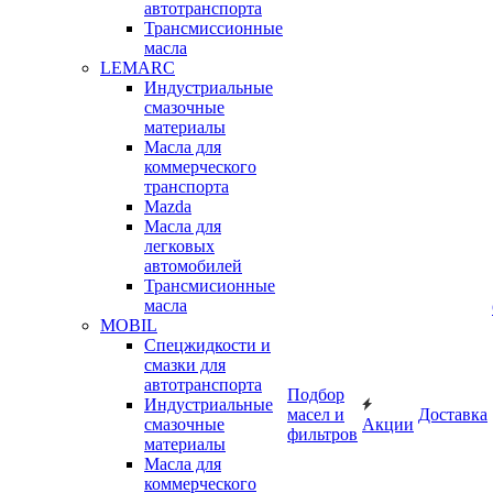
автотранспорта
Трансмиссионные
масла
LEMARC
Индустриальные
смазочные
материалы
Масла для
коммерческого
транспорта
Mazda
Масла для
легковых
автомобилей
Трансмисионные
масла
MOBIL
Cпецжидкости и
смазки для
автотранспорта
Подбор
Индустриальные
масел и
Доставка
смазочные
Акции
фильтров
материалы
Масла для
коммерческого