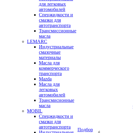
для легковых
автомобилей
Спецжидкости и
смазки для
автотранспорта
Трансмиссионные
масла
LEMARC
Индустриальные
смазочные
материалы
Масла для
коммерческого
транспорта
Mazda
Масла для
легковых
автомобилей
Трансмисионные
масла
MOBIL
Cпецжидкости и
смазки для
автотранспорта
Подбор
Индустриальные