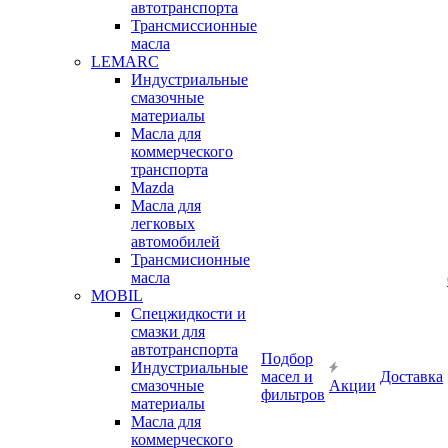
автотранспорта
Трансмиссионные
масла
LEMARC
Индустриальные
смазочные
материалы
Масла для
коммерческого
транспорта
Mazda
Масла для
легковых
автомобилей
Трансмисионные
масла
MOBIL
Cпецжидкости и
смазки для
автотранспорта
Подбор
Индустриальные
масел и
Доставка
смазочные
Акции
фильтров
материалы
Масла для
коммерческого