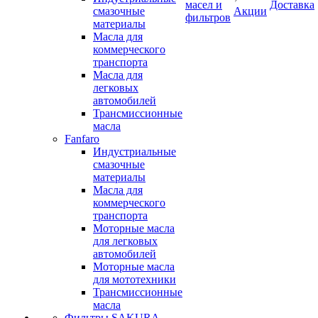
масел и
Доставка
смазочные
Акции
фильтров
материалы
Масла для
коммерческого
транспорта
Масла для
легковых
автомобилей
Трансмиссионные
масла
Fanfaro
Индустриальные
смазочные
материалы
Масла для
коммерческого
транспорта
Моторные масла
для легковых
автомобилей
Моторные масла
для мототехники
Трансмиссионные
масла
Фильтры SAKURA