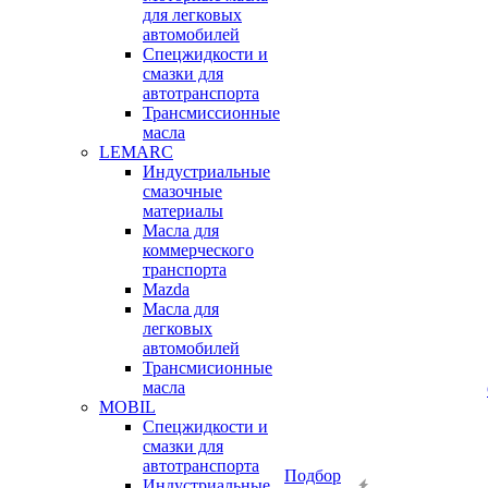
для легковых
автомобилей
Спецжидкости и
смазки для
автотранспорта
Трансмиссионные
масла
LEMARC
Индустриальные
смазочные
материалы
Масла для
коммерческого
транспорта
Mazda
Масла для
легковых
автомобилей
Трансмисионные
масла
MOBIL
Cпецжидкости и
смазки для
автотранспорта
Подбор
Индустриальные