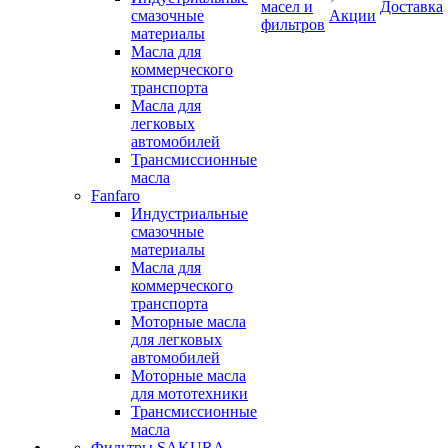
масел и
Доставка
смазочные
Акции
фильтров
материалы
Масла для
коммерческого
транспорта
Масла для
легковых
автомобилей
Трансмиссионные
масла
Fanfaro
Индустриальные
смазочные
материалы
Масла для
коммерческого
транспорта
Моторные масла
для легковых
автомобилей
Моторные масла
для мототехники
Трансмиссионные
масла
Фильтры SAKURA