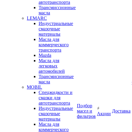
автотранспорта
Трансмиссионные
масла
LEMARC
Индустриальные
смазочные
материалы
Масла для
коммерческого
транспорта
Mazda
Масла для
легковых
автомобилей
Трансмисионные
масла
MOBIL
Cпецжидкости и
смазки для
автотранспорта
Подбор
Индустриальные
масел и
Доставка
смазочные
Акции
фильтров
материалы
Масла для
коммерческого