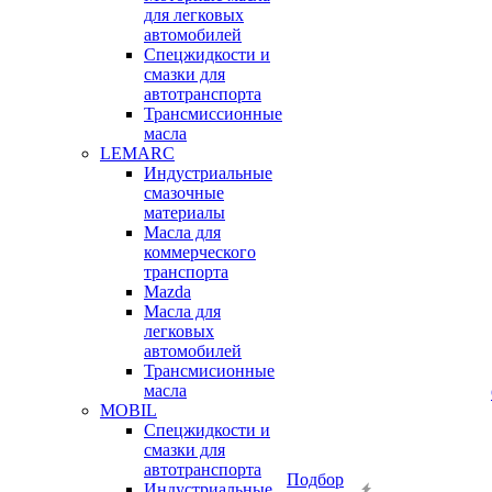
для легковых
автомобилей
Спецжидкости и
смазки для
автотранспорта
Трансмиссионные
масла
LEMARC
Индустриальные
смазочные
материалы
Масла для
коммерческого
транспорта
Mazda
Масла для
легковых
автомобилей
Трансмисионные
масла
MOBIL
Cпецжидкости и
смазки для
автотранспорта
Подбор
Индустриальные