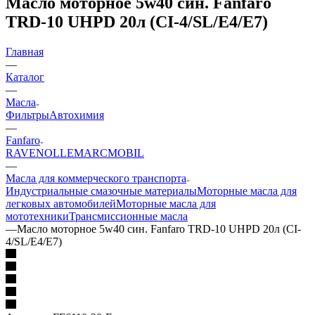
Масло моторное 5w40 син. Fanfaro
TRD-10 UHPD 20л (CI-4/SL/E4/E7)
Главная
—
Каталог
—
Масла
Фильтры
Автохимия
—
Fanfaro
RAVENOL
LEMARC
MOBIL
—
Масла для коммерческого транспорта
Индустриальные смазочные материалы
Моторные масла для
легковых автомобилей
Моторные масла для
мототехники
Трансмиссионные масла
—
Масло моторное 5w40 син. Fanfaro TRD-10 UHPD 20л (CI-
4/SL/E4/E7)