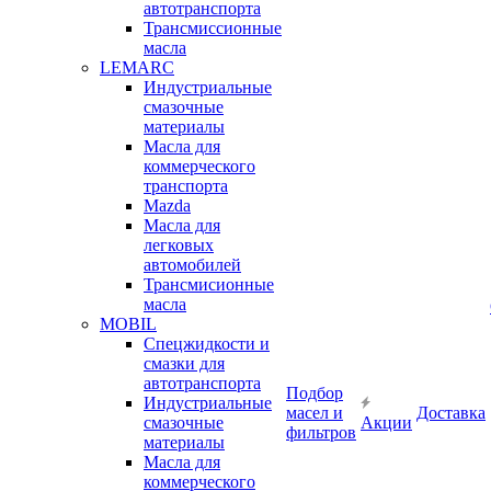
автотранспорта
Трансмиссионные
масла
LEMARC
Индустриальные
смазочные
материалы
Масла для
коммерческого
транспорта
Mazda
Масла для
легковых
автомобилей
Трансмисионные
масла
MOBIL
Cпецжидкости и
смазки для
автотранспорта
Подбор
Индустриальные
масел и
Доставка
смазочные
Акции
фильтров
материалы
Масла для
коммерческого