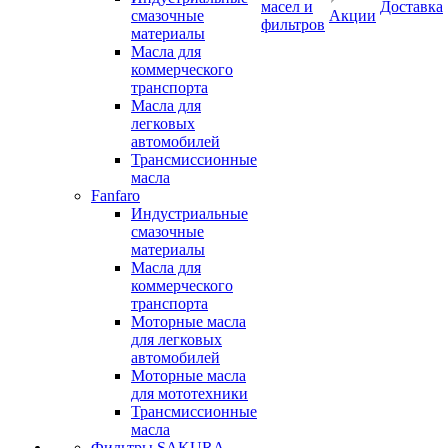
масел и
Доставка
смазочные
Акции
фильтров
материалы
Масла для
коммерческого
транспорта
Масла для
легковых
автомобилей
Трансмиссионные
масла
Fanfaro
Индустриальные
смазочные
материалы
Масла для
коммерческого
транспорта
Моторные масла
для легковых
автомобилей
Моторные масла
для мототехники
Трансмиссионные
масла
Фильтры SAKURA