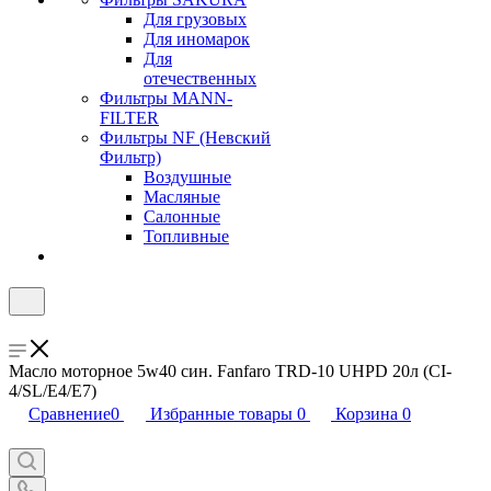
Для грузовых
Для иномарок
Для
отечественных
Фильтры MANN-
FILTER
Фильтры NF (Невский
Фильтр)
Воздушные
Масляные
Салонные
Топливные
Масло моторное 5w40 син. Fanfaro TRD-10 UHPD 20л (CI-
4/SL/E4/E7)
Сравнение
0
Избранные товары
0
Корзина
0