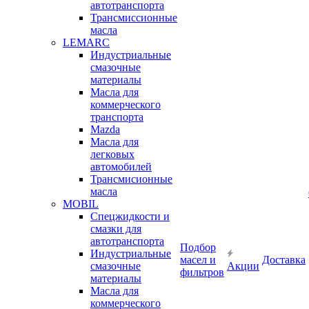
автотранспорта
Трансмиссионные
масла
LEMARC
Индустриальные
смазочные
материалы
Масла для
коммерческого
транспорта
Mazda
Масла для
легковых
автомобилей
Трансмисионные
масла
MOBIL
Cпецжидкости и
смазки для
автотранспорта
Подбор
Индустриальные
масел и
Доставка
смазочные
Акции
фильтров
материалы
Масла для
коммерческого