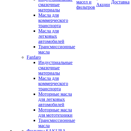
масел и
Доставка
смазочные
Акции
фильтров
материалы
Масла для
коммерческого
транспорта
Масла для
легковых
автомобилей
Трансмиссионные
масла
Fanfaro
Индустриальные
смазочные
материалы
Масла для
коммерческого
транспорта
Моторные масла
для легковых
автомобилей
Моторные масла
для мототехники
Трансмиссионные
масла
Фильтры SAKURA