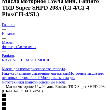
Масло моторное 15w40 мин. Fanfaro
TRD Super SHPD 208л (CI-4/CI-4
Plus/CH-4/SL)
Главная
—
Каталог
—
Масла
Фильтры
Автохимия
—
Fanfaro
RAVENOL
LEMARC
MOBIL
—
Масла для коммерческого транспорта
Индустриальные смазочные материалы
Моторные масла для
легковых автомобилей
Моторные масла для
мототехники
Трансмиссионные масла
—
Масло моторное 15w40 мин. Fanfaro TRD Super SHPD 208л
(CI-4/CI-4 Plus/CH-4/SL)