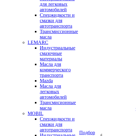
для легковых
автомобилей
Спецжидкости и
смазки для
автотранспорта
Трансмиссионные
масла
LEMARC
Индустриальные
смазочные
материалы
Масла для
коммерческого
транспорта
Mazda
Масла для
легковых
автомобилей
Трансмисионные
масла
MOBIL
Cпецжидкости и
смазки для
автотранспорта
Подбор
Индустриальные