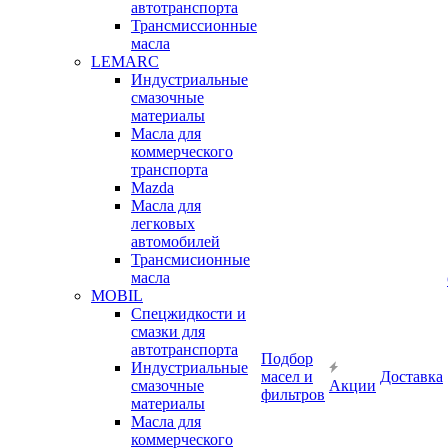
автотранспорта
Трансмиссионные
масла
LEMARC
Индустриальные
смазочные
материалы
Масла для
коммерческого
транспорта
Mazda
Масла для
легковых
автомобилей
Трансмисионные
масла
MOBIL
Cпецжидкости и
смазки для
автотранспорта
Подбор
Индустриальные
масел и
Доставка
смазочные
Акции
фильтров
материалы
Масла для
коммерческого