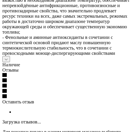
вязкостью в необходимом диапазоне температур, обеспечивает
непревзойдённые антифрикционные, противоизносные и
противозадирные свойства, что значительно продлевает
ресурс техники на всех, даже самых экстремальных, режимах
работы в достаточно широком диапазоне температур
окружающей среды и обеспечивает существенную экономию
топлива;
- Фенольные и аминные антиоксиданты в сочетании с
синтетической основой придают маслу повышенную
термоокислительную стабильность, что в сочетании с
превосходными моюще-диспергирующими свойствами
Наличие
Отзывы
Оставить отзыв
Загрузка отзывов...
Для покупки товара в нашем интернет-магазине выберите