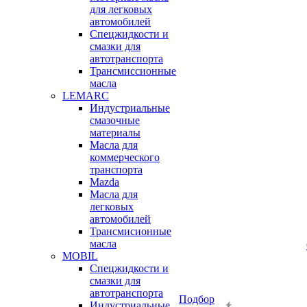
для легковых
автомобилей
Спецжидкости и
смазки для
автотранспорта
Трансмиссионные
масла
LEMARC
Индустриальные
смазочные
материалы
Масла для
коммерческого
транспорта
Mazda
Масла для
легковых
автомобилей
Трансмисионные
масла
MOBIL
Cпецжидкости и
смазки для
автотранспорта
Подбор
Индустриальные