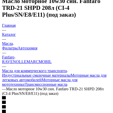
Масло моторное 10w30 син. Fanfaro
TRD-21 SHPD 208л (CI-4
Plus/SN/E8/E11) (под заказ)
Главная
—
Каталог
—
Масла
Фильтры
Автохимия
—
Fanfaro
RAVENOL
LEMARC
MOBIL
—
Масла для коммерческого транспорта
Индустриальные смазочные материалы
Моторные масла для
легковых автомобилей
Моторные масла для
мототехники
Трансмиссионные масла
—
Масло моторное 10w30 син. Fanfaro TRD-21 SHPD 208л
(CI-4 Plus/SN/E8/E11) (под заказ)