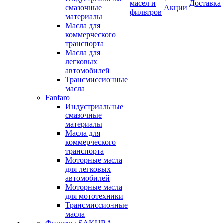
масел и
Доставка
смазочные
Акции
фильтров
материалы
Масла для
коммерческого
транспорта
Масла для
легковых
автомобилей
Трансмиссионные
масла
Fanfaro
Индустриальные
смазочные
материалы
Масла для
коммерческого
транспорта
Моторные масла
для легковых
автомобилей
Моторные масла
для мототехники
Трансмиссионные
масла
Фильтры SAKURA