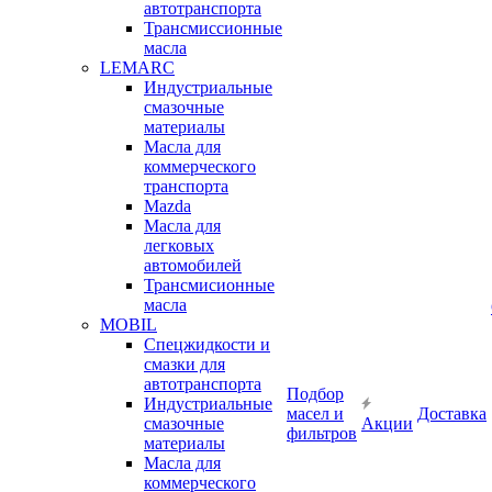
автотранспорта
Трансмиссионные
масла
LEMARC
Индустриальные
смазочные
материалы
Масла для
коммерческого
транспорта
Mazda
Масла для
легковых
автомобилей
Трансмисионные
масла
MOBIL
Cпецжидкости и
смазки для
автотранспорта
Подбор
Индустриальные
масел и
Доставка
смазочные
Акции
фильтров
материалы
Масла для
коммерческого