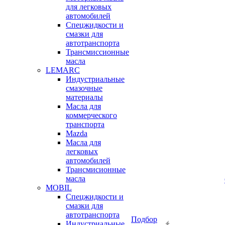
для легковых
автомобилей
Спецжидкости и
смазки для
автотранспорта
Трансмиссионные
масла
LEMARC
Индустриальные
смазочные
материалы
Масла для
коммерческого
транспорта
Mazda
Масла для
легковых
автомобилей
Трансмисионные
масла
MOBIL
Cпецжидкости и
смазки для
автотранспорта
Подбор
Индустриальные