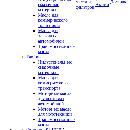
масел и
Доставка
смазочные
Акции
фильтров
материалы
Масла для
коммерческого
транспорта
Масла для
легковых
автомобилей
Трансмиссионные
масла
Fanfaro
Индустриальные
смазочные
материалы
Масла для
коммерческого
транспорта
Моторные масла
для легковых
автомобилей
Моторные масла
для мототехники
Трансмиссионные
масла
Фильтры SAKURA