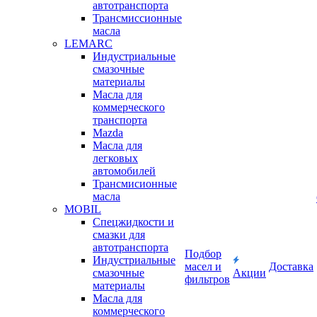
автотранспорта
Трансмиссионные
масла
LEMARC
Индустриальные
смазочные
материалы
Масла для
коммерческого
транспорта
Mazda
Масла для
легковых
автомобилей
Трансмисионные
масла
MOBIL
Cпецжидкости и
смазки для
автотранспорта
Подбор
Индустриальные
масел и
Доставка
смазочные
Акции
фильтров
материалы
Масла для
коммерческого