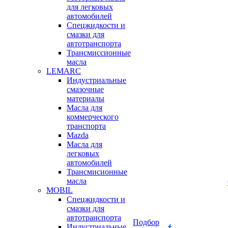
для легковых
автомобилей
Спецжидкости и
смазки для
автотранспорта
Трансмиссионные
масла
LEMARC
Индустриальные
смазочные
материалы
Масла для
коммерческого
транспорта
Mazda
Масла для
легковых
автомобилей
Трансмисионные
масла
MOBIL
Cпецжидкости и
смазки для
автотранспорта
Подбор
Индустриальные