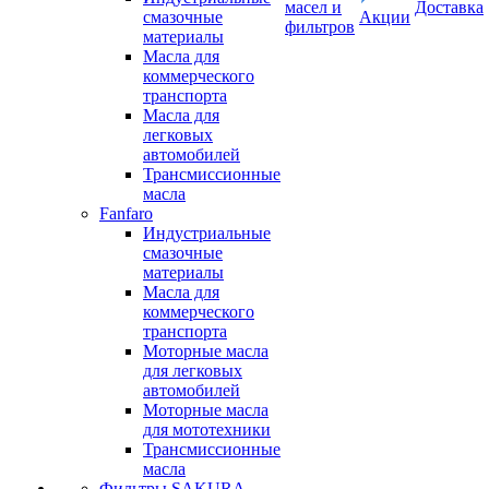
масел и
Доставка
смазочные
Акции
фильтров
материалы
Масла для
коммерческого
транспорта
Масла для
легковых
автомобилей
Трансмиссионные
масла
Fanfaro
Индустриальные
смазочные
материалы
Масла для
коммерческого
транспорта
Моторные масла
для легковых
автомобилей
Моторные масла
для мототехники
Трансмиссионные
масла
Фильтры SAKURA